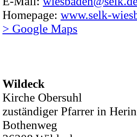
E-Mail:
wiesbaden@selk.d
Homepage:
www.selk-wies
> Google Maps
Wildeck
Kirche Obersuhl
zuständiger Pfarrer in Her
Bothenweg