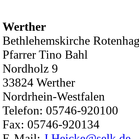
Werther
Bethlehemskirche Rotenha
Pfarrer Tino Bahl
Nordholz 9
33824 Werther
Nordrhein-Westfalen
Telefon: 05746-920100
Fax: 05746-920134
E-Mail:
J.Heicke@selk.de