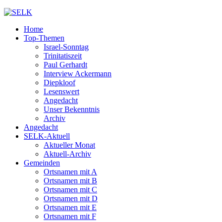
Home
Top-Themen
Israel-Sonntag
Trinitatiszeit
Paul Gerhardt
Interview Ackermann
Diepkloof
Lesenswert
Angedacht
Unser Bekenntnis
Archiv
Angedacht
SELK-Aktuell
Aktueller Monat
Aktuell-Archiv
Gemeinden
Ortsnamen mit A
Ortsnamen mit B
Ortsnamen mit C
Ortsnamen mit D
Ortsnamen mit E
Ortsnamen mit F