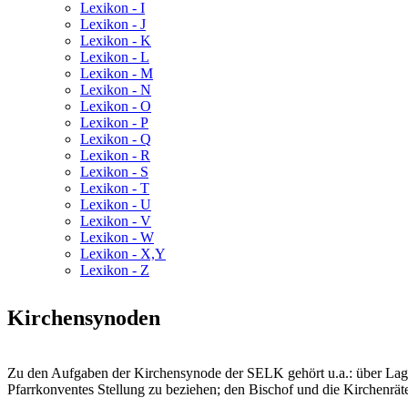
Lexikon - I
Lexikon - J
Lexikon - K
Lexikon - L
Lexikon - M
Lexikon - N
Lexikon - O
Lexikon - P
Lexikon - Q
Lexikon - R
Lexikon - S
Lexikon - T
Lexikon - U
Lexikon - V
Lexikon - W
Lexikon - X,Y
Lexikon - Z
Kirchensynoden
Zu den Aufgaben der Kirchensynode der SELK gehört u.a.: über Lage,
Pfarrkonventes Stellung zu beziehen; den Bischof und die Kirchenrät