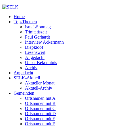
Home
Top-Themen
Israel-Sonntag
Trinitatiszeit
Paul Gerhardt
Interview Ackermann
Diepkloof
Lesenswert
Angedacht
Unser Bekenntnis
Archiv
Angedacht
SELK-Aktuell
Aktueller Monat
Aktuell-Archiv
Gemeinden
Ortsnamen mit A
Ortsnamen mit B
Ortsnamen mit C
Ortsnamen mit D
Ortsnamen mit E
Ortsnamen mit F