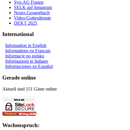
Syn-AG Frauen
SELK auf Instagram
Neues Gesangbuch
Video-Gottesdienste
DEKT 2025
International
Information in English
Informations en Français
Informacje po polsku
Informazioni in Italiano
Informaciones en Español
Gerade online
Aktuell sind 151 Gäste online
Wochenspruch: