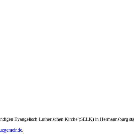
tändigen Evangelisch-Lutherischen Kirche (SELK) in Hermannsburg stat
euzgemeinde
.