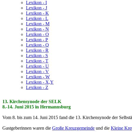
Lexikon - I
Lexikon - J
Lexikon - K
Lexikon - L
Lexikon - M
Lexikon - N
Lexikon - O
Lexikon - P
Lexikon - Q
Lexikon - R
Lexikon - S
Lexikon - T
Lexikon - U
Lexikon - V
Lexikon - W
Lexikon - X,Y
Lexikon - Z
13. Kirchensynode der SELK
8.-14. Juni 2015 in Hermannsburg
Vom 8. bis zum 14. Juni 2015 fand die 13. Kirchensynode der Selbs
Gastgeberinnen waren die
Große Kreuzgemeinde
und die
Kleine Kr