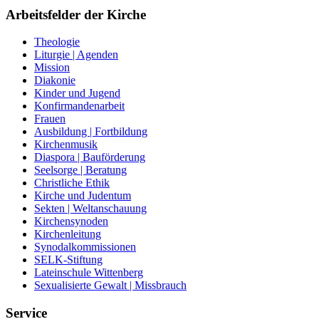
Arbeitsfelder der Kirche
Theologie
Liturgie | Agenden
Mission
Diakonie
Kinder und Jugend
Konfirmandenarbeit
Frauen
Ausbildung | Fortbildung
Kirchenmusik
Diaspora | Bauförderung
Seelsorge | Beratung
Christliche Ethik
Kirche und Judentum
Sekten | Weltanschauung
Kirchensynoden
Kirchenleitung
Synodalkommissionen
SELK-Stiftung
Lateinschule Wittenberg
Sexualisierte Gewalt | Missbrauch
Service