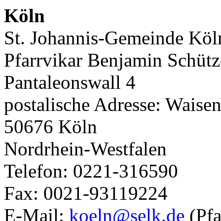
Köln
St. Johannis-Gemeinde Kö
Pfarrvikar Benjamin Schütz
Pantaleonswall 4
postalische Adresse: Waise
50676 Köln
Nordrhein-Westfalen
Telefon: 0221-316590
Fax: 0021-93119224
E-Mail:
koeln@selk.de
(Pfa