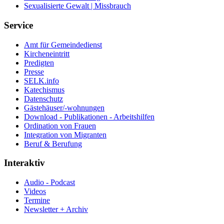
Sexualisierte Gewalt | Missbrauch
Service
Amt für Gemeindedienst
Kircheneintritt
Predigten
Presse
SELK.info
Katechismus
Datenschutz
Gästehäuser/-wohnungen
Download - Publikationen - Arbeitshilfen
Ordination von Frauen
Integration von Migranten
Beruf & Berufung
Interaktiv
Audio - Podcast
Videos
Termine
Newsletter + Archiv