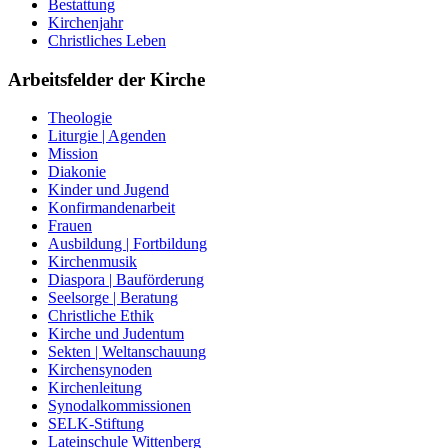
Bestattung
Kirchenjahr
Christliches Leben
Arbeitsfelder der Kirche
Theologie
Liturgie | Agenden
Mission
Diakonie
Kinder und Jugend
Konfirmandenarbeit
Frauen
Ausbildung | Fortbildung
Kirchenmusik
Diaspora | Bauförderung
Seelsorge | Beratung
Christliche Ethik
Kirche und Judentum
Sekten | Weltanschauung
Kirchensynoden
Kirchenleitung
Synodalkommissionen
SELK-Stiftung
Lateinschule Wittenberg