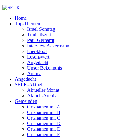
Home
Top-Themen
Israel-Sonntag
Trinitatiszeit
Paul Gerhardt
Interview Ackermann
Diepkloof
Lesenswert
Angedacht
Unser Bekenntnis
Archiv
Angedacht
SELK-Aktuell
Aktueller Monat
Aktuell-Archiv
Gemeinden
Ortsnamen mit A
Ortsnamen mit B
Ortsnamen mit C
Ortsnamen mit D
Ortsnamen mit E
Ortsnamen mit F