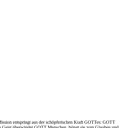
 Mission entspringt aus der schöpferischen Kraft GOTTes: GOTT
ligen Geist überwindet GOTT Menschen, bringt sie zum Glauben und