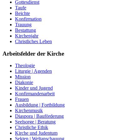
Gottesdienst
Taufe
Beichte
Konfirmation
Trauung
Bestattung
Kirchenjahr
Christliches Leben
Arbeitsfelder der Kirche
Theologie
Liturgie | Agenden
Mission
Diakonie
Kinder und Jugend
Konfirmandenarbeit
Frauen
Ausbildung | Fortbildung
Kirchenmusik
Diaspora | Bauförderung
Seelsorge | Beratung
Christliche Ethik
Kirche und Judentum
Sekten | Weltanschauung