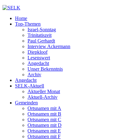
Home
Top-Themen
Israel-Sonntag
Trinitatiszeit
Paul Gerhardt
Interview Ackermann
Diepkloof
Lesenswert
Angedacht
Unser Bekenntnis
Archiv
Angedacht
SELK-Aktuell
Aktueller Monat
Aktuell-Archiv
Gemeinden
Ortsnamen mit A
Ortsnamen mit B
Ortsnamen mit C
Ortsnamen mit D
Ortsnamen mit E
Ortsnamen mit F