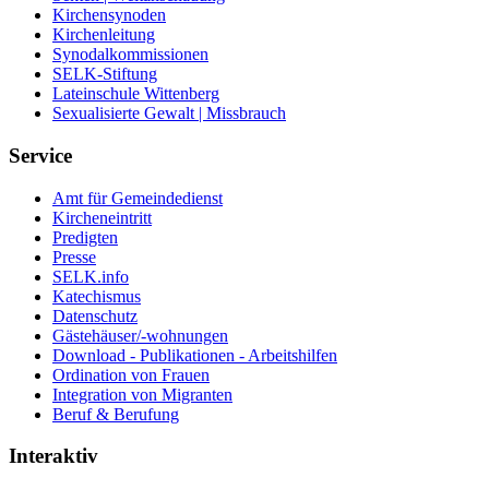
Kirchensynoden
Kirchenleitung
Synodalkommissionen
SELK-Stiftung
Lateinschule Wittenberg
Sexualisierte Gewalt | Missbrauch
Service
Amt für Gemeindedienst
Kircheneintritt
Predigten
Presse
SELK.info
Katechismus
Datenschutz
Gästehäuser/-wohnungen
Download - Publikationen - Arbeitshilfen
Ordination von Frauen
Integration von Migranten
Beruf & Berufung
Interaktiv