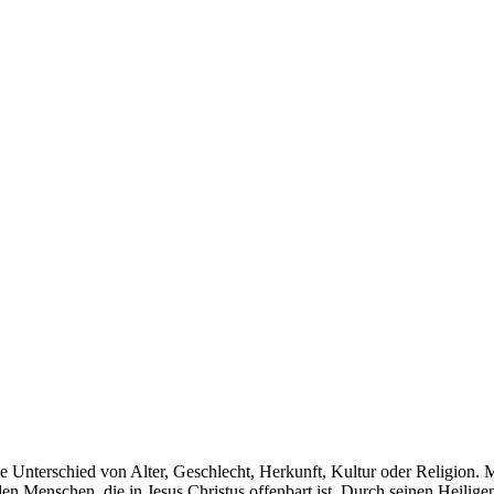
e Unterschied von Alter, Geschlecht, Herkunft, Kultur oder Religion.
 den Menschen, die in Jesus Christus offenbart ist. Durch seinen Hei