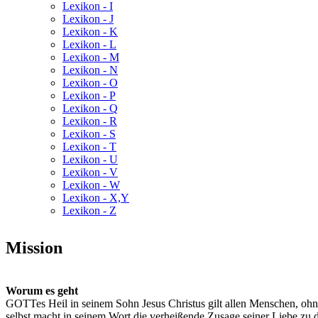
Lexikon - I
Lexikon - J
Lexikon - K
Lexikon - L
Lexikon - M
Lexikon - N
Lexikon - O
Lexikon - P
Lexikon - Q
Lexikon - R
Lexikon - S
Lexikon - T
Lexikon - U
Lexikon - V
Lexikon - W
Lexikon - X,Y
Lexikon - Z
Mission
Worum es geht
GOTTes Heil in seinem Sohn Jesus Christus gilt allen Menschen, ohn
selbst macht in seinem Wort die verheißende Zusage seiner Liebe zu