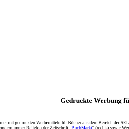
Gedruckte Werbung f
er mit gedruckten Werbemitteln für Bücher aus dem Bereich der SELK
ondernummer Religion der Zeitschrift „
BuchMarkt
“ (rechts) sowie We