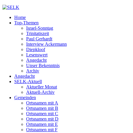
Home
Top-Themen
Israel-Sonntag
Trinitatiszeit
Paul Gerhardt
Interview Ackermann
Diepkloof
Lesenswert
Angedacht
Unser Bekenntnis
Archiv
Angedacht
SELK-Aktuell
Aktueller Monat
Aktuell-Archiv
Gemeinden
Ortsnamen mit A
Ortsnamen mit B
Ortsnamen mit C
Ortsnamen mit D
Ortsnamen mit E
Ortsnamen mit F