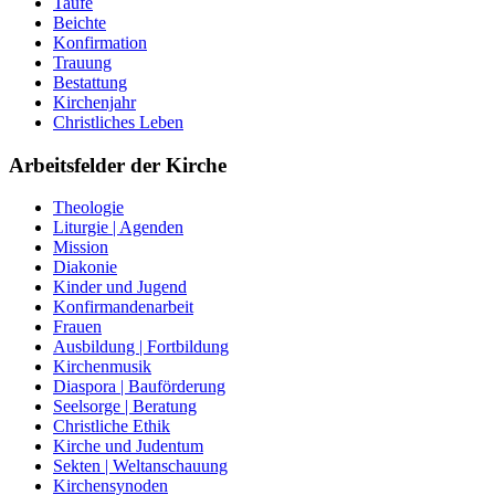
Taufe
Beichte
Konfirmation
Trauung
Bestattung
Kirchenjahr
Christliches Leben
Arbeitsfelder der Kirche
Theologie
Liturgie | Agenden
Mission
Diakonie
Kinder und Jugend
Konfirmandenarbeit
Frauen
Ausbildung | Fortbildung
Kirchenmusik
Diaspora | Bauförderung
Seelsorge | Beratung
Christliche Ethik
Kirche und Judentum
Sekten | Weltanschauung
Kirchensynoden