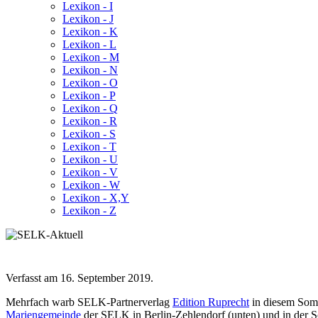
Lexikon - I
Lexikon - J
Lexikon - K
Lexikon - L
Lexikon - M
Lexikon - N
Lexikon - O
Lexikon - P
Lexikon - Q
Lexikon - R
Lexikon - S
Lexikon - T
Lexikon - U
Lexikon - V
Lexikon - W
Lexikon - X,Y
Lexikon - Z
Verfasst am
16. September 2019
.
Mehrfach warb SELK-Partnerverlag
Edition Ruprecht
in diesem Somm
Mariengemeinde
der SELK in Berlin-Zehlendorf (unten) und in der S