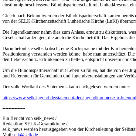
einstimmig beschlossene Bündnispartnerschaft mit United4rescue, ein
Gleich nach Bekanntwerden der Bündnispartnerschaft kamen bereits 
von der SELK-Kirchenzeitschrift Lutherische Kirche (LuKi) übern
Die Jugendkammer nahm dies zum Anlass, erneut zu diskutieren, was ihre
Gesellschaft aufzeigen, die auch die Kirche betrifft. Das Ergebnis d
Darin betont sie selbstkritisch, eine Rücksprache mit der Kirchenleit
Positionierung verstanden werden könne, habe man unterschätzt. Die 
den Lebensschutz. Ertrinkenden zu helfen, entspricht unserem christ
Um die Bündnispartnerschaft mit Leben zu füllen, hat die von der Jug
und Referenten für Gemeinden und Jugendveranstaltungen zur Verfügu
Der volle Wortlaut des Statements kann nachgelesen werden unter:
https://www.selk-jugend.de/statement-der-jugendkammer-zur-buendnis
---------------
Ein Bericht von selk_news /
Redaktion: SELK-Gesamtkirche /
selk_news werden herausgegeben von der Kirchenleitung der Selbst
Mail
selk@selk.de