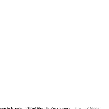
ung in Homberg (Efze) über die Reaktionen auf ihre im Frühjahr