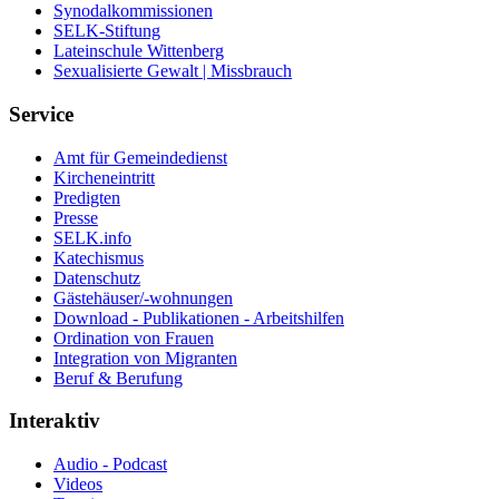
Synodalkommissionen
SELK-Stiftung
Lateinschule Wittenberg
Sexualisierte Gewalt | Missbrauch
Service
Amt für Gemeindedienst
Kircheneintritt
Predigten
Presse
SELK.info
Katechismus
Datenschutz
Gästehäuser/-wohnungen
Download - Publikationen - Arbeitshilfen
Ordination von Frauen
Integration von Migranten
Beruf & Berufung
Interaktiv
Audio - Podcast
Videos