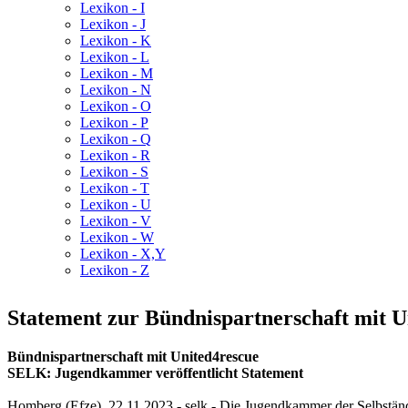
Lexikon - I
Lexikon - J
Lexikon - K
Lexikon - L
Lexikon - M
Lexikon - N
Lexikon - O
Lexikon - P
Lexikon - Q
Lexikon - R
Lexikon - S
Lexikon - T
Lexikon - U
Lexikon - V
Lexikon - W
Lexikon - X,Y
Lexikon - Z
Statement zur Bündnispartnerschaft mit Un
Bündnispartnerschaft mit United4rescue
SELK: Jugendkammer veröffentlicht Statement
Homberg (Efze), 22.11.2023 - selk - Die Jugendkammer der Selbständ