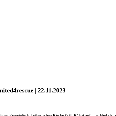
ited4rescue | 22.11.2023
igen Evangelisch-Lutherischen Kirche (SELK) hat auf ihrer Herbstsitz