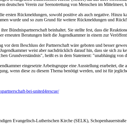
em deutschen Verein zur Seenotrettung von Menschen im Mittelmeer, be
die ersten Rückmeldungen, sowohl positive als auch negative. Hinzu 
ommen wurde und so zum Grund für weitere Rückmeldungen und Rückf
 Bündnispartnerschaft beinhaltet. Sie stellte fest, dass die Reaktionen
ieser erneuten Beratungen hielt die Jugendkammer in einem zur Veröffen
ung vor dem Beschluss der Partnerschaft wäre geboten und besser gewese
Jugendkammer weist aber nachdrücklich darauf hin, dass sie sich zu kei
lichen Grundverständnis", heißt es in dem Statement: "unabhängig von 
endkammer eingesetzte Arbeitsgruppe eine Ausstellung erarbeitet, die 
ng, wenn diese zu diesem Thema benötigt werden, und ist für jeglich
partnerschaft-bei-united4rescue/
ändigen Evangelisch-Lutherischen Kirche (SELK), Schopenhauerstraße