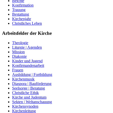
Beichte
Konfirmation
Trauung
Bestattung
Kirchenjahr
Christliches Leben
Arbeitsfelder der Kirche
Theologie
Liturgie | Agenden
Mission
Diakonie
Kinder und Jugend
Konfirmandenarbeit
Frauen
Ausbildung | Fortbildung
Kirchenmusik
Diaspora | Bauförderung
Seelsorge | Beratung
Christliche Ethik
Kirche und Judentum
Sekten | Weltanschauung
Kirchensynoden
Kirchenleitung