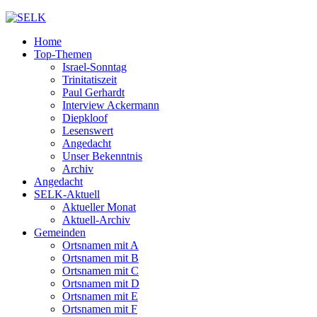
Home
Top-Themen
Israel-Sonntag
Trinitatiszeit
Paul Gerhardt
Interview Ackermann
Diepkloof
Lesenswert
Angedacht
Unser Bekenntnis
Archiv
Angedacht
SELK-Aktuell
Aktueller Monat
Aktuell-Archiv
Gemeinden
Ortsnamen mit A
Ortsnamen mit B
Ortsnamen mit C
Ortsnamen mit D
Ortsnamen mit E
Ortsnamen mit F