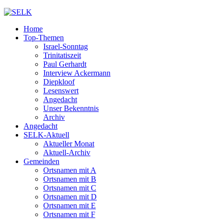
Home
Top-Themen
Israel-Sonntag
Trinitatiszeit
Paul Gerhardt
Interview Ackermann
Diepkloof
Lesenswert
Angedacht
Unser Bekenntnis
Archiv
Angedacht
SELK-Aktuell
Aktueller Monat
Aktuell-Archiv
Gemeinden
Ortsnamen mit A
Ortsnamen mit B
Ortsnamen mit C
Ortsnamen mit D
Ortsnamen mit E
Ortsnamen mit F