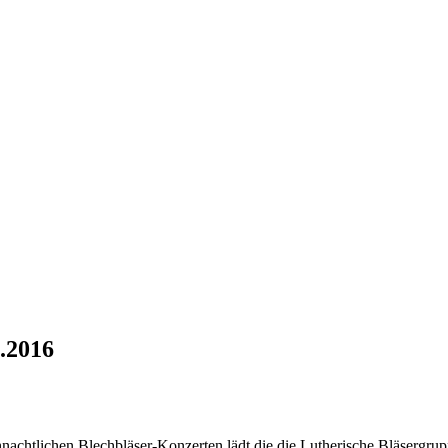
2.2016
nachtlichen Blechbläser-Konzerten lädt die die Lutherische Bläsergru