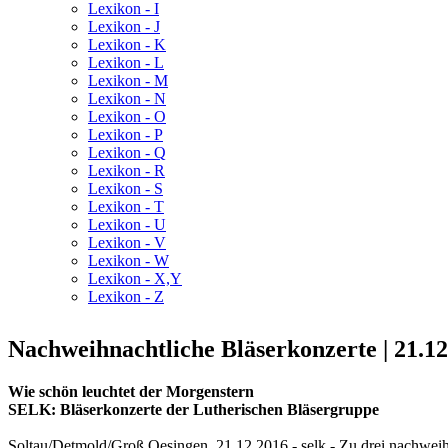
Lexikon - I
Lexikon - J
Lexikon - K
Lexikon - L
Lexikon - M
Lexikon - N
Lexikon - O
Lexikon - P
Lexikon - Q
Lexikon - R
Lexikon - S
Lexikon - T
Lexikon - U
Lexikon - V
Lexikon - W
Lexikon - X,Y
Lexikon - Z
Nachweihnachtliche Bläserkonzerte | 21.1
Wie schön leuchtet der Morgenstern
SELK: Bläserkonzerte der Lutherischen Bläsergruppe
Soltau/Detmold/Groß Oesingen, 21.12.2016 - selk - Zu drei nachweih