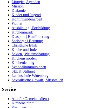
Liturgie | Agenden
Mission
Diakonie
Kinder und Jugend
Konfirmandenarbeit
Frauen
Ausbildung | Fortbildung
Kirchenmusik
Diaspora | Bauförderung
Seelsorge | Beratung
Christliche Ethik
Kirche und Judentum
Sekten | Weltanschauung
Kirchensynoden
Kirchenleitung
Synodalkommissionen
SELK-Stiftung
Lateinschule Wittenberg
Sexualisierte Gewalt | Missbrauch
Service
Amt für Gemeindedienst
Kircheneintritt
Predigten