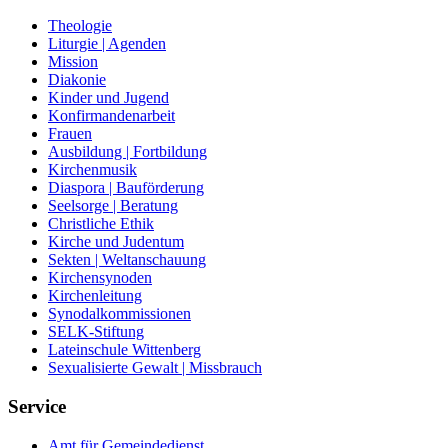
Theologie
Liturgie | Agenden
Mission
Diakonie
Kinder und Jugend
Konfirmandenarbeit
Frauen
Ausbildung | Fortbildung
Kirchenmusik
Diaspora | Bauförderung
Seelsorge | Beratung
Christliche Ethik
Kirche und Judentum
Sekten | Weltanschauung
Kirchensynoden
Kirchenleitung
Synodalkommissionen
SELK-Stiftung
Lateinschule Wittenberg
Sexualisierte Gewalt | Missbrauch
Service
Amt für Gemeindedienst