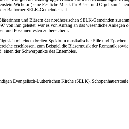
stein-Wichdorf) eine Festliche Musik für Bläser und Orgel zum The
m der Balhorner SELK-Gemeinde statt.
 Bläserinnen und Bläsern der nordhessischen SELK-Gemeinden zusamme
997 von ihm geleitet, war es von Anfang an das wesentliche Anliegen 
ten und Posaunenfesten zu bereichern.
äftigt sich mit einem breiten Spektrum musikalischer Stile und Epochen
Bereiche erschlossen, zum Beispiel die Bläsermusik der Romantik sowie 
nd, einen der Schwerpunkte des Ensembles.
ändigen Evangelisch-Lutherischen Kirche (SELK), Schopenhauerstraße