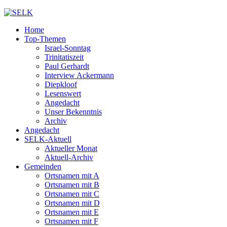
Home
Top-Themen
Israel-Sonntag
Trinitatiszeit
Paul Gerhardt
Interview Ackermann
Diepkloof
Lesenswert
Angedacht
Unser Bekenntnis
Archiv
Angedacht
SELK-Aktuell
Aktueller Monat
Aktuell-Archiv
Gemeinden
Ortsnamen mit A
Ortsnamen mit B
Ortsnamen mit C
Ortsnamen mit D
Ortsnamen mit E
Ortsnamen mit F