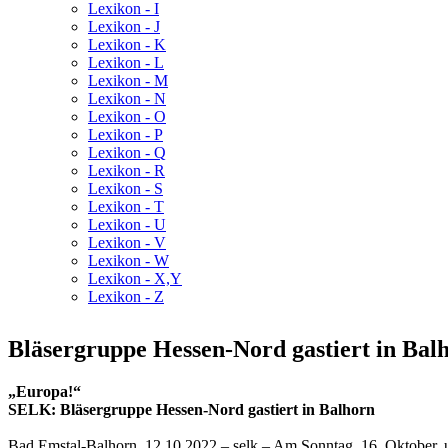
Lexikon - I
Lexikon - J
Lexikon - K
Lexikon - L
Lexikon - M
Lexikon - N
Lexikon - O
Lexikon - P
Lexikon - Q
Lexikon - R
Lexikon - S
Lexikon - T
Lexikon - U
Lexikon - V
Lexikon - W
Lexikon - X,Y
Lexikon - Z
Bläsergruppe Hessen-Nord gastiert in Balh
„Europa!“
SELK: Bläsergruppe Hessen-Nord gastiert in Balhorn
Bad Emstal-Balhorn, 12.10.2022 – selk ‒ Am Sonntag, 16. Oktober, 