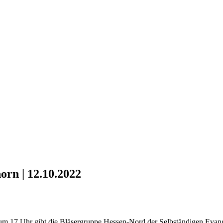
orn | 12.10.2022
um 17 Uhr gibt die Bläsergruppe Hessen-Nord der Selbständigen Evang