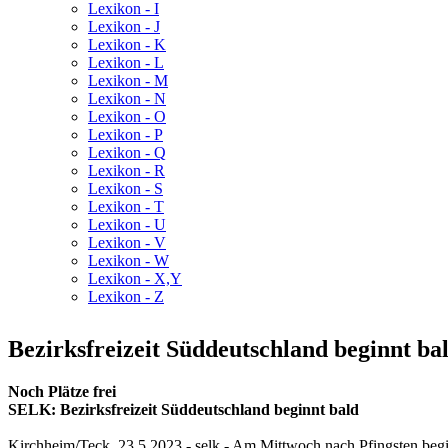
Lexikon - I
Lexikon - J
Lexikon - K
Lexikon - L
Lexikon - M
Lexikon - N
Lexikon - O
Lexikon - P
Lexikon - Q
Lexikon - R
Lexikon - S
Lexikon - T
Lexikon - U
Lexikon - V
Lexikon - W
Lexikon - X,Y
Lexikon - Z
Bezirksfreizeit Süddeutschland beginnt bal
Noch Plätze frei
SELK: Bezirksfreizeit Süddeutschland beginnt bald
Kirchheim/Teck, 23.5.2023 - selk - Am Mittwoch nach Pfingsten begin