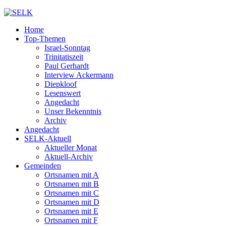
Home
Top-Themen
Israel-Sonntag
Trinitatiszeit
Paul Gerhardt
Interview Ackermann
Diepkloof
Lesenswert
Angedacht
Unser Bekenntnis
Archiv
Angedacht
SELK-Aktuell
Aktueller Monat
Aktuell-Archiv
Gemeinden
Ortsnamen mit A
Ortsnamen mit B
Ortsnamen mit C
Ortsnamen mit D
Ortsnamen mit E
Ortsnamen mit F