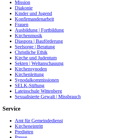
Mission
Diakonie
Kinder und Jugend
Konfirmandenarbeit
Frauen
Ausbildung | Fortbildung
Kirchenmusik
Diaspora | Bauförderung
Seelsorge | Beratung
Christliche Ethik
Kirche und Judentum
Sekten | Weltanschauung
Kirchensynoden
Kirchenleitung
Synodalkommissionen
SELK-Stiftung
Lateinschule Wittenberg
Sexualisierte Gewalt | Missbrauch
Service
Amt für Gemeindedienst
Kircheneintritt
Predigten
Presse