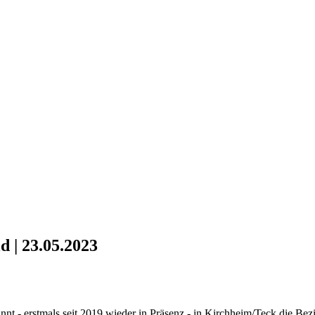
d | 23.05.2023
nt - erstmals seit 2019 wieder in Präsenz - in Kirchheim/Teck die Bezi