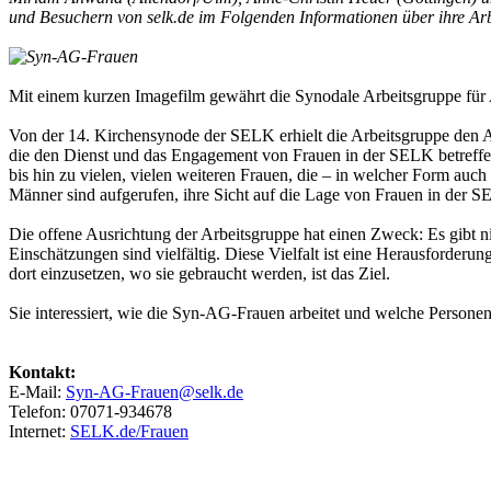
und Besuchern von selk.de im Folgenden Informationen über ihre Arb
Mit einem kurzen Imagefilm gewährt die Synodale Arbeitsgruppe für An
Von der 14. Kirchensynode der SELK erhielt die Arbeitsgruppe den 
die den Dienst und das Engagement von Frauen in der SELK betreffen
bis hin zu vielen, vielen weiteren Frauen, die – in welcher Form au
Männer sind aufgerufen, ihre Sicht auf die Lage von Frauen in der S
Die offene Ausrichtung der Arbeitsgruppe hat einen Zweck: Es gibt ni
Einschätzungen sind vielfältig. Diese Vielfalt ist eine Herausforderu
dort einzusetzen, wo sie gebraucht werden, ist das Ziel.
Sie interessiert, wie die Syn-AG-Frauen arbeitet und welche Persone
Kontakt:
E-Mail:
Syn-AG-Frauen@selk.de
Telefon: 07071-934678
Internet:
SELK.de/Frauen