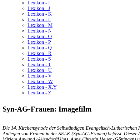
Lexikon - I
Lexikon - J
Lexikon - K
Lexikon - L
Lexikon - M
Lexikon - N
Lexikon - O
Lexikon - P
Lexikon - Q
Lexikon - R
Lexikon - S
Lexikon - T
Lexikon - U
Lexikon - V
Lexikon - W
Lexikon - X,Y
Lexikon - Z
Syn-AG-Frauen: Imagefilm
Die 14. Kirchensynode der Selbständigen Evangelisch-Lutherischen Ki
Anliegen von Frauen in der SELK (Syn-AG-Frauen) befasst. Dieser Ar
Miriam Anwand (Allendorf/Ulm), Anne-Christin Heuer (Göttingen) und