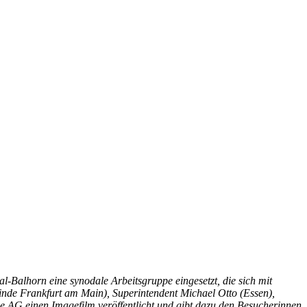
-Balhorn eine synodale Arbeitsgruppe eingesetzt, die sich mit
inde Frankfurt am Main), Superintendent Michael Otto (Essen),
e AG einen Imagefilm veröffentlicht und gibt dazu den Besucherinnen