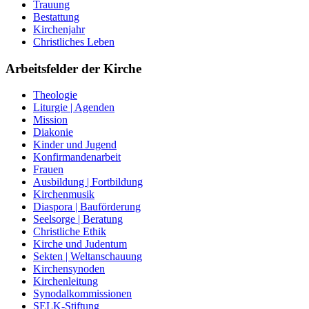
Trauung
Bestattung
Kirchenjahr
Christliches Leben
Arbeitsfelder der Kirche
Theologie
Liturgie | Agenden
Mission
Diakonie
Kinder und Jugend
Konfirmandenarbeit
Frauen
Ausbildung | Fortbildung
Kirchenmusik
Diaspora | Bauförderung
Seelsorge | Beratung
Christliche Ethik
Kirche und Judentum
Sekten | Weltanschauung
Kirchensynoden
Kirchenleitung
Synodalkommissionen
SELK-Stiftung