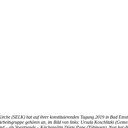
rche (SELK) hat auf ihrer konstituierenden Tagung 2019 in Bad Emstal
beitsgruppe gehören an, im Bild von links: Ursula Koschlitzki (Geme
 – als Vorsitzende – Kirchenrätin Dörte Pape (Tübingen). Nun hat di