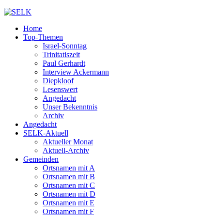
Home
Top-Themen
Israel-Sonntag
Trinitatiszeit
Paul Gerhardt
Interview Ackermann
Diepkloof
Lesenswert
Angedacht
Unser Bekenntnis
Archiv
Angedacht
SELK-Aktuell
Aktueller Monat
Aktuell-Archiv
Gemeinden
Ortsnamen mit A
Ortsnamen mit B
Ortsnamen mit C
Ortsnamen mit D
Ortsnamen mit E
Ortsnamen mit F