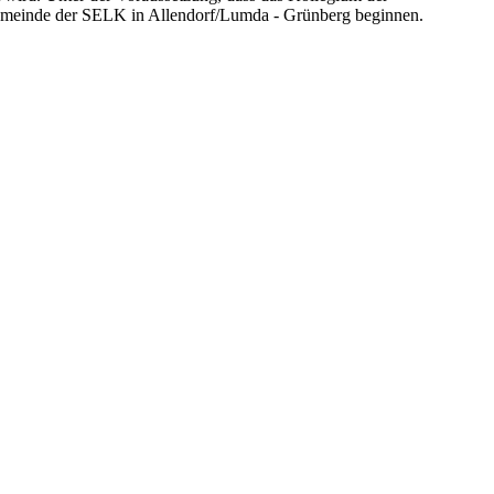
-Gemeinde der SELK in Allendorf/Lumda - Grünberg beginnen.