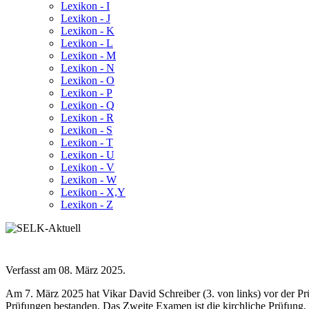
Lexikon - I
Lexikon - J
Lexikon - K
Lexikon - L
Lexikon - M
Lexikon - N
Lexikon - O
Lexikon - P
Lexikon - Q
Lexikon - R
Lexikon - S
Lexikon - T
Lexikon - U
Lexikon - V
Lexikon - W
Lexikon - X,Y
Lexikon - Z
Verfasst am
08. März 2025
.
Am 7. März 2025 hat Vikar David Schreiber (3. von links) vor der 
Prüfungen bestanden. Das Zweite Examen ist die kirchliche Prüfung, 