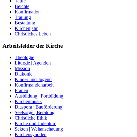
Taufe
Beichte
Konfirmation
Trauung
Bestattung
Kirchenjahr
Christliches Leben
Arbeitsfelder der Kirche
Theologie
Liturgie | Agenden
Mission
Diakonie
Kinder und Jugend
Konfirmandenarbeit
Frauen
Ausbildung | Fortbildung
Kirchenmusik
Diaspora | Bauförderung
Seelsorge | Beratung
Christliche Ethik
Kirche und Judentum
Sekten | Weltanschauung
Kirchensynoden