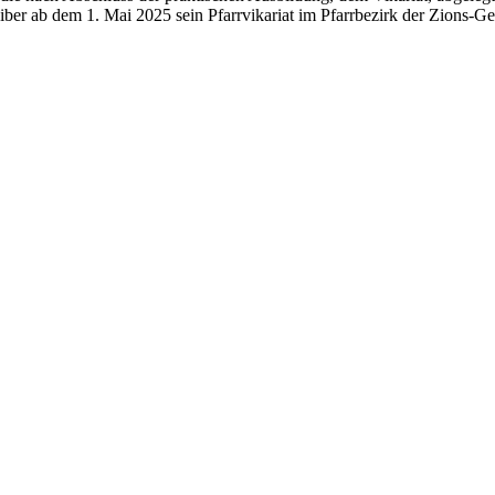
eiber ab dem 1. Mai 2025 sein Pfarrvikariat im Pfarrbezirk der Zions