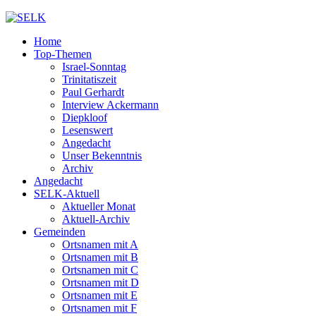
Home
Top-Themen
Israel-Sonntag
Trinitatiszeit
Paul Gerhardt
Interview Ackermann
Diepkloof
Lesenswert
Angedacht
Unser Bekenntnis
Archiv
Angedacht
SELK-Aktuell
Aktueller Monat
Aktuell-Archiv
Gemeinden
Ortsnamen mit A
Ortsnamen mit B
Ortsnamen mit C
Ortsnamen mit D
Ortsnamen mit E
Ortsnamen mit F