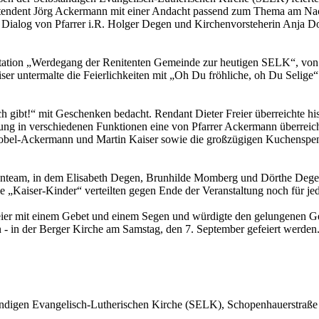
ntendent Jörg Ackermann mit einer Andacht passend zum Thema am Nach
er Dialog von Pfarrer i.R. Holger Degen und Kirchenvorsteherin Anja 
tation „Werdegang der Renitenten Gemeinde zur heutigen SELK“, von H
r untermalte die Feierlichkeiten mit „Oh Du fröhliche, oh Du Selige“ 
 gibt!“ mit Geschenken bedacht. Rendant Dieter Freier überreichte hi
tzung in verschiedenen Funktionen eine von Pfarrer Ackermann überre
Dobel-Ackermann und Martin Kaiser sowie die großzügigen Kuchenspen
henteam, in dem Elisabeth Degen, Brunhilde Momberg und Dörthe Dege
 „Kaiser-Kinder“ verteilten gegen Ende der Veranstaltung noch für jed
eier mit einem Gebet und einem Segen und würdigte den gelungenen Ge
 in der Berger Kirche am Samstag, den 7. September gefeiert werden
ändigen Evangelisch-Lutherischen Kirche (SELK), Schopenhauerstraße