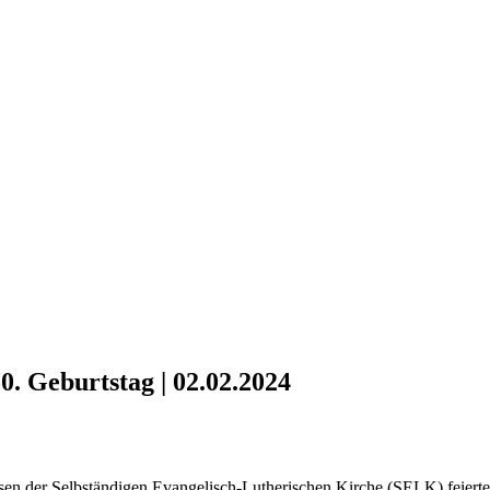
. Geburtstag | 02.02.2024
 der Selbständigen Evangelisch-Lutherischen Kirche (SELK) feierte 