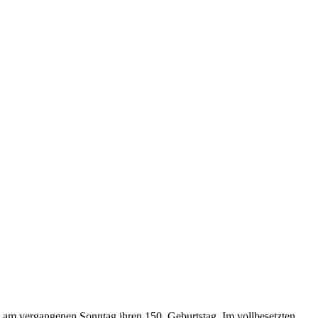
am vergangenen Sonntag ihren 150. Geburtstag. Im vollbesetzten