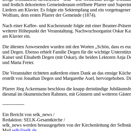
und festlich dekorierten Gemeinderaum eröffnete Pfarrer und Superi
Liedern am Klavier. Es folgte ein Sektempfang und ein vorgetragen
Wolfram, dem ersten Pfarrer der Gemeinde (1874).
Nach einer Kaffee- und Kuchenrunde folgte mit einer Beamer-Präsen
weiterer Höhepunkt der Veranstaltung. Nachwuchsorganist Oskar Kaise
am Klavier ein.
Die ältesten Anwesenden wurden mit den Worten „Schön, dass es euch
und Degen. Ebenso erhielt Familie Degen für die wichtige Unterstü
Kaiser und Elisabeth Degen (mit Oskar), die beiden Lektoren Anja 
und Maria Freier.
Die Veranstalter richteten außerdem einen Dank an das emsige Küc
erstellt von Jonathan Degen und Margarethe Auel, hervorgehoben. Die
Pfarrer Jörg Ackermann beschloss die knapp dreistündige Jubiläumsf
diesmal im ökumenischen Rahmen, mit Gönnern und weiteren Gästen -
---------------
Ein Bericht von selk_news /
Redaktion: SELK-Gesamtkirche /
selk_news werden herausgegeben von der Kirchenleitung der Selbst
Mail
selk@selk.de