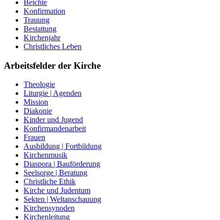
Beichte
Konfirmation
Trauung
Bestattung
Kirchenjahr
Christliches Leben
Arbeitsfelder der Kirche
Theologie
Liturgie | Agenden
Mission
Diakonie
Kinder und Jugend
Konfirmandenarbeit
Frauen
Ausbildung | Fortbildung
Kirchenmusik
Diaspora | Bauförderung
Seelsorge | Beratung
Christliche Ethik
Kirche und Judentum
Sekten | Weltanschauung
Kirchensynoden
Kirchenleitung