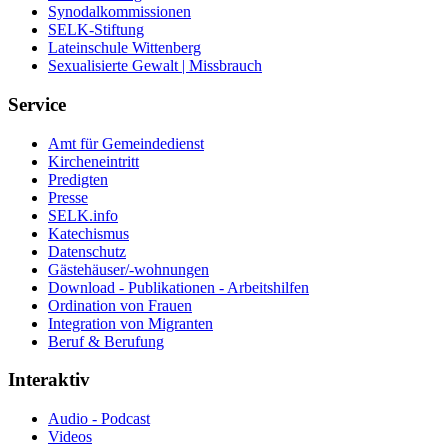
Synodalkommissionen
SELK-Stiftung
Lateinschule Wittenberg
Sexualisierte Gewalt | Missbrauch
Service
Amt für Gemeindedienst
Kircheneintritt
Predigten
Presse
SELK.info
Katechismus
Datenschutz
Gästehäuser/-wohnungen
Download - Publikationen - Arbeitshilfen
Ordination von Frauen
Integration von Migranten
Beruf & Berufung
Interaktiv
Audio - Podcast
Videos