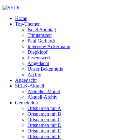
Home
Top-Themen
Israel-Sonntag
Trinitatiszeit
Paul Gerhardt
Interview Ackermann
Diepkloof
Lesenswert
Angedacht
Unser Bekenntnis
Archiv
Angedacht
SELK-Aktuell
Aktueller Monat
Aktuell-Archiv
Gemeinden
Ortsnamen mit A
Ortsnamen mit B
Ortsnamen mit C
Ortsnamen mit D
Ortsnamen mit E
Ortsnamen mit F