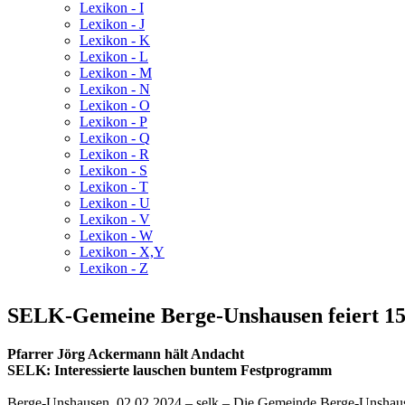
Lexikon - I
Lexikon - J
Lexikon - K
Lexikon - L
Lexikon - M
Lexikon - N
Lexikon - O
Lexikon - P
Lexikon - Q
Lexikon - R
Lexikon - S
Lexikon - T
Lexikon - U
Lexikon - V
Lexikon - W
Lexikon - X,Y
Lexikon - Z
SELK-Gemeine Berge-Unshausen feiert 150
Pfarrer Jörg Ackermann hält Andacht
SELK: Interessierte lauschen buntem Festprogramm
Berge-Unshausen, 02.02.2024 – selk – Die Gemeinde Berge-Unshausen