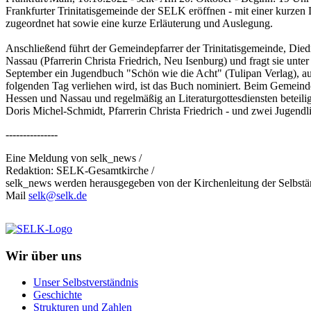
Frankfurter Trinitatisgemeinde der SELK eröffnen - mit einer kurzen
zugeordnet hat sowie eine kurze Erläuterung und Auslegung.
Anschließend führt der Gemeindepfarrer der Trinitatisgemeinde, Die
Nassau (Pfarrerin Christa Friedrich, Neu Isenburg) und fragt sie unte
September ein Jugendbuch "Schön wie die Acht" (Tulipan Verlag), aus
folgenden Tag verliehen wird, ist das Buch nominiert. Beim Gemeinde
Hessen und Nassau und regelmäßig an Literaturgottesdiensten beteil
Doris Michel-Schmidt, Pfarrerin Christa Friedrich - und zwei Jugend
---------------
Eine Meldung von selk_news /
Redaktion: SELK-Gesamtkirche /
selk_news werden herausgegeben von der Kirchenleitung der Selbst
Mail
selk@selk.de
Wir über uns
Unser Selbstverständnis
Geschichte
Strukturen und Zahlen