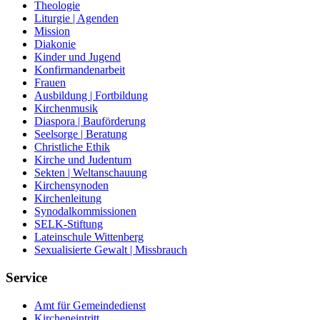
Theologie
Liturgie | Agenden
Mission
Diakonie
Kinder und Jugend
Konfirmandenarbeit
Frauen
Ausbildung | Fortbildung
Kirchenmusik
Diaspora | Bauförderung
Seelsorge | Beratung
Christliche Ethik
Kirche und Judentum
Sekten | Weltanschauung
Kirchensynoden
Kirchenleitung
Synodalkommissionen
SELK-Stiftung
Lateinschule Wittenberg
Sexualisierte Gewalt | Missbrauch
Service
Amt für Gemeindedienst
Kircheneintritt