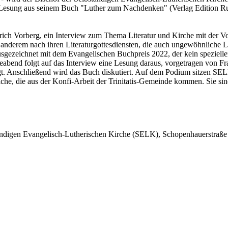
 Lesung aus seinem Buch "Luther zum Nachdenken" (Verlag Edition Rupre
drich Vorberg, ein Interview zum Thema Literatur und Kirche mit der 
r anderem nach ihren Literaturgottesdiensten, die auch ungewöhnliche L
gezeichnet mit dem Evangelischen Buchpreis 2022, der kein spezieller 
abend folgt auf das Interview eine Lesung daraus, vorgetragen von Fr
igt. Anschließend wird das Buch diskutiert. Auf dem Podium sitzen SE
liche, die aus der Konfi-Arbeit der Trinitatis-Gemeinde kommen. Sie si
ändigen Evangelisch-Lutherischen Kirche (SELK), Schopenhauerstraße