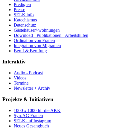
Predigten
Presse
SELK.info
Katechismus
Datenschutz
Gästehäuser/-wohnungen
Download - Publikationen - Arbeitshilfen
Ordination von Frauen
Integration von Migranten
Beruf & Berufung
Interaktiv
Audio - Podcast
Videos
Termine
Newsletter + Archiv
Projekte & Initiativen
1000 x 1000 für die AKK
Syn-AG Frauen
SELK auf Instagram
Neues Gesangbuch