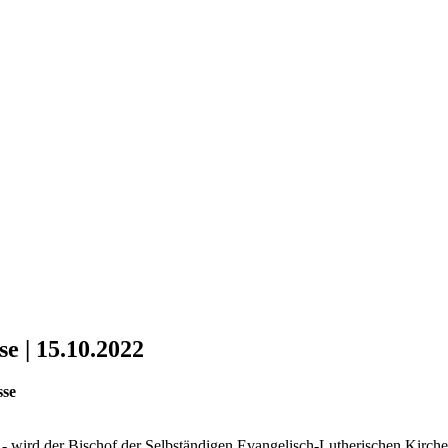
 | 15.10.2022
sse
 - wird der Bischof der Selbständigen Evangelisch-Lutherischen Kirc