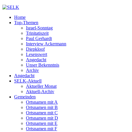
Home
Top-Themen
Israel-Sonntag
Trinitatiszeit
Paul Gerhardt
Interview Ackermann
Diepkloof
Lesenswert
Angedacht
Unser Bekenntnis
Archiv
Angedacht
SELK-Aktuell
Aktueller Monat
Aktuell-Archiv
Gemeinden
Ortsnamen mit A
Ortsnamen mit B
Ortsnamen mit C
Ortsnamen mit D
Ortsnamen mit E
Ortsnamen mit F