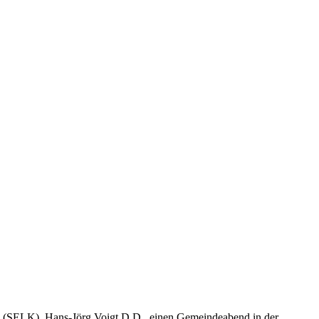
he (SELK), Hans-Jörg Voigt D.D., einen Gemeindeabend in der