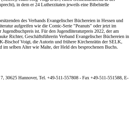
cht), in dem er 24 Lutherzitaten jeweils eine Bibelstelle
Vorsitzenden des Verbands Evangelischer Büchereien in Hessen und
iteratur aufgreifen wie die Comic-Serie "Peanuts" oder jetzt im
Jugendbuchpreis ist. Für den Jugendliteraturpreis 2022, der am
auke Richter, Geschäftsführerin Verband Evangelischer Büchereien in
LK-Bischof Voigt, die Autorin und frühere Kirchenrätin der SELK,
nd im selben Alter wie Malte, der Held des besprochenen Buchs.
 7, 30625 Hannover, Tel. +49-511-557808 - Fax +49-511-551588, E-