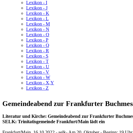
Lexikon - I
Lexikon - J
Lexikon - K
Lexikon - L
Lexikon - M
Lexikon - N
Lexikon - O
Lexikon - P
Lexikon - Q
Lexikon - R
Lexikon - S
Lexikon - T
Lexikon - U
Lexikon - V
Lexikon - W
Lexikon - X,Y
Lexikon - Z
Gemeindeabend zur Frankfurter Buchmesse
Literatur und Kirche: Gemeindeabend zur Frankfurter Buchme
SELK: Trinitatisgemeinde Frankfurt/Main lädt ein
Frankfurt/Main, 16.10.2022 - selk- Am 20. Oktober - Beginn: 19 Uhr