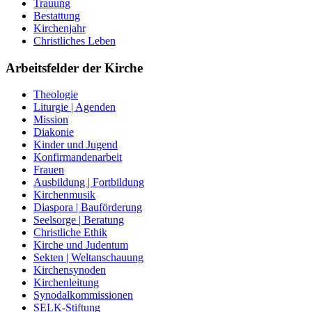
Trauung
Bestattung
Kirchenjahr
Christliches Leben
Arbeitsfelder der Kirche
Theologie
Liturgie | Agenden
Mission
Diakonie
Kinder und Jugend
Konfirmandenarbeit
Frauen
Ausbildung | Fortbildung
Kirchenmusik
Diaspora | Bauförderung
Seelsorge | Beratung
Christliche Ethik
Kirche und Judentum
Sekten | Weltanschauung
Kirchensynoden
Kirchenleitung
Synodalkommissionen
SELK-Stiftung