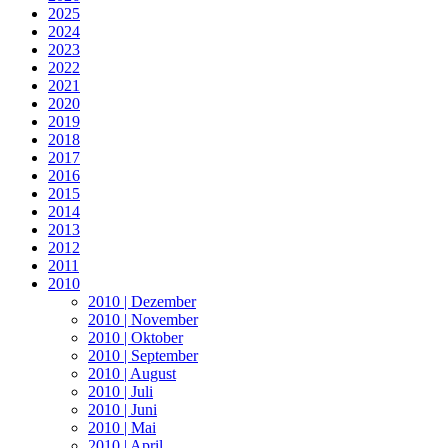
2025
2024
2023
2022
2021
2020
2019
2018
2017
2016
2015
2014
2013
2012
2011
2010
2010 | Dezember
2010 | November
2010 | Oktober
2010 | September
2010 | August
2010 | Juli
2010 | Juni
2010 | Mai
2010 | April