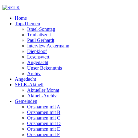
Home
Top-Themen
Israel-Sonntag
Trinitatiszeit
Paul Gerhardt
Interview Ackermann
Diepkloof
Lesenswert
Angedacht
Unser Bekenntnis
Archiv
Angedacht
SELK-Aktuell
Aktueller Monat
Aktuell-Archiv
Gemeinden
Ortsnamen mit A
Ortsnamen mit B
Ortsnamen mit C
Ortsnamen mit D
Ortsnamen mit E
Ortsnamen mit F