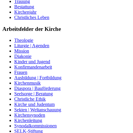
Trauung
Bestattung
Kirchenjahr
Christliches Leben
Arbeitsfelder der Kirche
Theologie
Liturgie | Agenden
Mission
Diakonie
Kinder und Jugend
Konfirmandenarbeit
Frauen
Ausbildung | Fortbildung
Kirchenmusik
Diaspora | Bauförderung
Seelsorge | Beratung
Christliche Ethik
Kirche und Judentum
Sekten | Weltanschauung
Kirchensynoden
Kirchenleitung
Synodalkommissionen
SELK-Stiftung