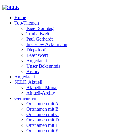
Home
Top-Themen
Israel-Sonntag
Trinitatiszeit
Paul Gerhardt
Interview Ackermann
Diepkloof
Lesenswert
Angedacht
Unser Bekenntnis
Archiv
Angedacht
SELK-Aktuell
Aktueller Monat
Aktuell-Archiv
Gemeinden
Ortsnamen mit A
Ortsnamen mit B
Ortsnamen mit C
Ortsnamen mit D
Ortsnamen mit E
Ortsnamen mit F