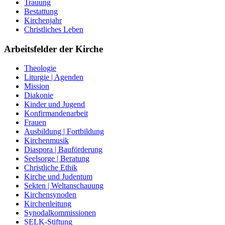
Trauung
Bestattung
Kirchenjahr
Christliches Leben
Arbeitsfelder der Kirche
Theologie
Liturgie | Agenden
Mission
Diakonie
Kinder und Jugend
Konfirmandenarbeit
Frauen
Ausbildung | Fortbildung
Kirchenmusik
Diaspora | Bauförderung
Seelsorge | Beratung
Christliche Ethik
Kirche und Judentum
Sekten | Weltanschauung
Kirchensynoden
Kirchenleitung
Synodalkommissionen
SELK-Stiftung