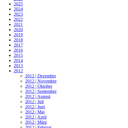
2025
2024
2023
2022
2021
2020
2019
2018
2017
2016
2015
2014
2013
2012
2012 | Dezember
2012 | November
2012 | Oktober
2012 | September
2012 | August
2012 | Juli
2012 | Juni
2012 | Mai
2012 | April
2012 | März
2012 | Februar