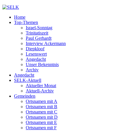
Home
Top-Themen
Israel-Sonntag
Trinitatiszeit
Paul Gerhardt
Interview Ackermann
Diepkloof
Lesenswert
Angedacht
Unser Bekenntnis
Archiv
Angedacht
SELK-Aktuell
Aktueller Monat
Aktuell-Archiv
Gemeinden
Ortsnamen mit A
Ortsnamen mit B
Ortsnamen mit C
Ortsnamen mit D
Ortsnamen mit E
Ortsnamen mit F