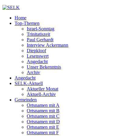
Home
Top-Themen
Israel-Sonntag
Trinitatiszeit
Paul Gerhardt
Interview Ackermann
Diepkloof
Lesenswert
Angedacht
Unser Bekenntnis
Archiv
Angedacht
SELK-Aktuell
Aktueller Monat
Aktuell-Archiv
Gemeinden
Ortsnamen mit A
Ortsnamen mit B
Ortsnamen mit C
Ortsnamen mit D
Ortsnamen mit E
Ortsnamen mit F