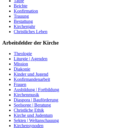
Taufe
Beichte
Konfirmation
Trauung
Bestattung
Kirchenjahr
Christliches Leben
Arbeitsfelder der Kirche
Theologie
Liturgie | Agenden
Mission
Diakonie
Kinder und Jugend
Konfirmandenarbeit
Frauen
Ausbildung | Fortbildung
Kirchenmusik
Diaspora | Bauförderung
Seelsorge | Beratung
Christliche Ethik
Kirche und Judentum
Sekten | Weltanschauung
Kirchensynoden