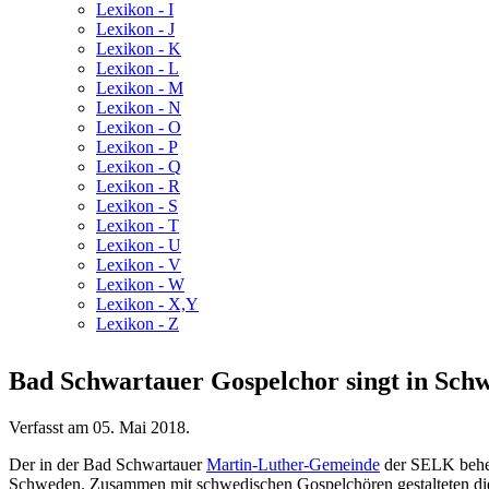
Lexikon - I
Lexikon - J
Lexikon - K
Lexikon - L
Lexikon - M
Lexikon - N
Lexikon - O
Lexikon - P
Lexikon - Q
Lexikon - R
Lexikon - S
Lexikon - T
Lexikon - U
Lexikon - V
Lexikon - W
Lexikon - X,Y
Lexikon - Z
Bad Schwartauer Gospelchor singt in Sch
Verfasst am
05. Mai 2018
.
Der in der Bad Schwartauer
Martin-Luther-Gemeinde
der SELK behe
Schweden. Zusammen mit schwedischen Gospelchören gestalteten die