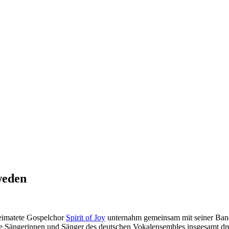
weden
imatete Gospelchor
Spirit of Joy
unternahm gemeinsam mit seiner Band
 Sängerinnen und Sänger des deutschen Vokalensembles insgesamt dre