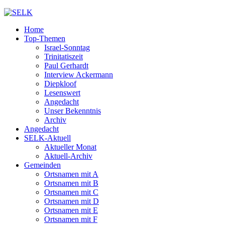
Home
Top-Themen
Israel-Sonntag
Trinitatiszeit
Paul Gerhardt
Interview Ackermann
Diepkloof
Lesenswert
Angedacht
Unser Bekenntnis
Archiv
Angedacht
SELK-Aktuell
Aktueller Monat
Aktuell-Archiv
Gemeinden
Ortsnamen mit A
Ortsnamen mit B
Ortsnamen mit C
Ortsnamen mit D
Ortsnamen mit E
Ortsnamen mit F