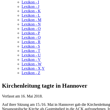
Lexikon - I
Lexikon - J
Lexikon - K
Lexikon - L
Lexikon - M
Lexikon - N
Lexikon - O
Lexikon - P
Lexikon - Q
Lexikon - R
Lexikon - S
Lexikon - T
Lexikon - U
Lexikon - V
Lexikon - W
Lexikon - X,Y
Lexikon - Z
Kirchenleitung tagte in Hannover
Verfasst am
16. Mai 2018
.
Auf ihrer Sitzung am 15./16. Mai in Hannover gab die Kirchenleitung 
Neuapostolische Kirche als Gastmitglied in die ACK aufzunehmen. 