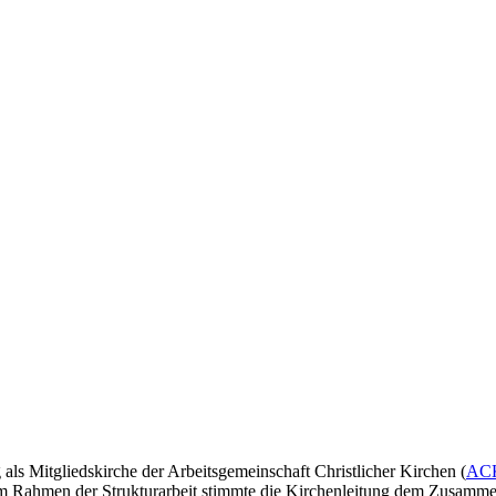
als Mitgliedskirche der Arbeitsgemeinschaft Christlicher Kirchen (
AC
Im Rahmen der Strukturarbeit stimmte die Kirchenleitung dem Zusam