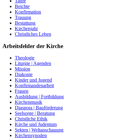
Taufe
Beichte
Konfirmation
Trauung
Bestattung
Kirchenjahr
Christliches Leben
Arbeitsfelder der Kirche
Theologie
Liturgie | Agenden
Mission
Diakonie
Kinder und Jugend
Konfirmandenarbeit
Frauen
Ausbildung | Fortbildung
Kirchenmusik
Diaspora | Bauförderung
Seelsorge | Beratung
Christliche Ethik
Kirche und Judentum
Sekten | Weltanschauung
Kirchensynoden