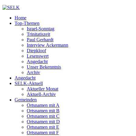
Home
Top-Themen
Israel-Sonntag
Trinitatiszeit
Paul Gerhardt
Interview Ackermann
Diepkloof
Lesenswert
Angedacht
Unser Bekenntnis
Archiv
Angedacht
SELK-Aktuell
Aktueller Monat
Aktuell-Archiv
Gemeinden
Ortsnamen mit A
Ortsnamen mit B
Ortsnamen mit C
Ortsnamen mit D
Ortsnamen mit E
Ortsnamen mit F