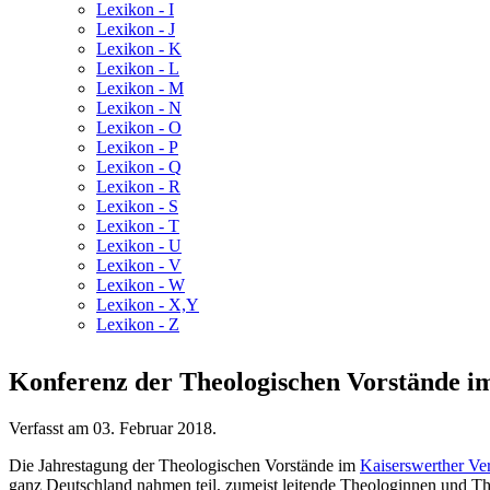
Lexikon - I
Lexikon - J
Lexikon - K
Lexikon - L
Lexikon - M
Lexikon - N
Lexikon - O
Lexikon - P
Lexikon - Q
Lexikon - R
Lexikon - S
Lexikon - T
Lexikon - U
Lexikon - V
Lexikon - W
Lexikon - X,Y
Lexikon - Z
Konferenz der Theologischen Vorstände i
Verfasst am
03. Februar 2018
.
Die Jahrestagung der Theologischen Vorstände im
Kaiserswerther Ve
ganz Deutschland nahmen teil, zumeist leitende Theologinnen und 