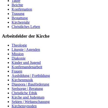
Taufe
Beichte
Konfirmation
Trauung
Bestattung
Kirchenjahr
Christliches Leben
Arbeitsfelder der Kirche
Theologie
Liturgie | Agenden
Mission
Diakonie
Kinder und Jugend
Konfirmandenarbeit
Frauen
Ausbildung | Fortbildung
Kirchenmusik
Diaspora | Bauförderung
Seelsorge | Beratung
Christliche Ethik
Kirche und Judentum
Sekten | Weltanschauung
Kirchensynoden