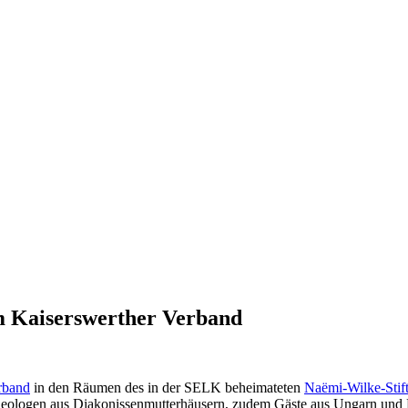
m Kaiserswerther Verband
rband
in den Räumen des in der SELK beheimateten
Naëmi-Wilke-Stif
Theologen aus Diakonissenmutterhäusern, zudem Gäste aus Ungarn und