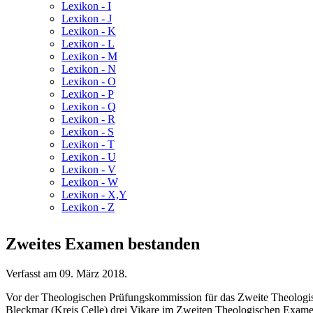
Lexikon - I
Lexikon - J
Lexikon - K
Lexikon - L
Lexikon - M
Lexikon - N
Lexikon - O
Lexikon - P
Lexikon - Q
Lexikon - R
Lexikon - S
Lexikon - T
Lexikon - U
Lexikon - V
Lexikon - W
Lexikon - X,Y
Lexikon - Z
Zweites Examen bestanden
Verfasst am
09. März 2018
.
Vor der Theologischen Prüfungskommission für das Zweite Theolog
Bleckmar (Kreis Celle) drei Vikare im Zweiten Theologischen Examen