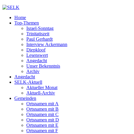
Home
Top-Themen
Israel-Sonntag
Trinitatiszeit
Paul Gerhardt
Interview Ackermann
Diepkloof
Lesenswert
Angedacht
Unser Bekenntnis
Archiv
Angedacht
SELK-Aktuell
Aktueller Monat
Aktuell-Archiv
Gemeinden
Ortsnamen mit A
Ortsnamen mit B
Ortsnamen mit C
Ortsnamen mit D
Ortsnamen mit E
Ortsnamen mit F