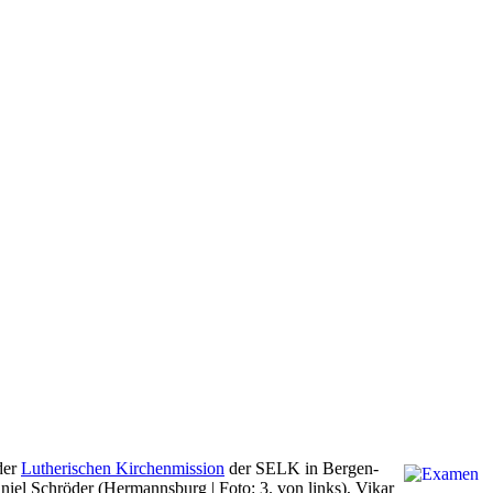
der
Lutherischen Kirchenmission
der SELK in Bergen-
iel Schröder (Hermannsburg | Foto: 3. von links), Vikar