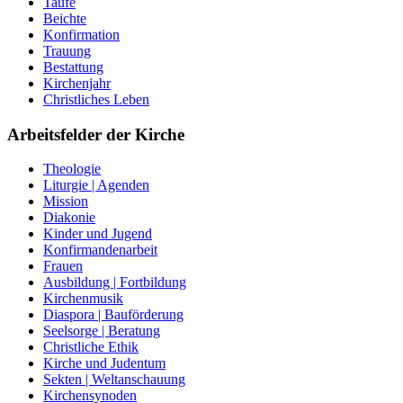
Taufe
Beichte
Konfirmation
Trauung
Bestattung
Kirchenjahr
Christliches Leben
Arbeitsfelder der Kirche
Theologie
Liturgie | Agenden
Mission
Diakonie
Kinder und Jugend
Konfirmandenarbeit
Frauen
Ausbildung | Fortbildung
Kirchenmusik
Diaspora | Bauförderung
Seelsorge | Beratung
Christliche Ethik
Kirche und Judentum
Sekten | Weltanschauung
Kirchensynoden