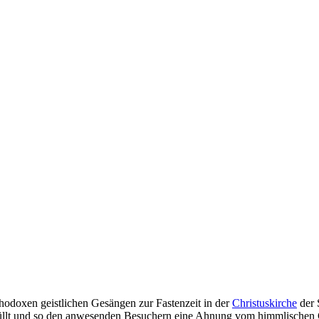
odoxen geistlichen Gesängen zur Fastenzeit in der
Christuskirche
der 
efüllt und so den anwesenden Besuchern eine Ahnung vom himmlischen 