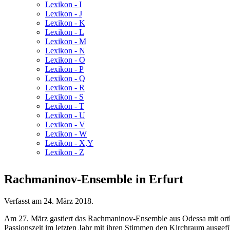
Lexikon - I
Lexikon - J
Lexikon - K
Lexikon - L
Lexikon - M
Lexikon - N
Lexikon - O
Lexikon - P
Lexikon - Q
Lexikon - R
Lexikon - S
Lexikon - T
Lexikon - U
Lexikon - V
Lexikon - W
Lexikon - X,Y
Lexikon - Z
Rachmaninov-Ensemble in Erfurt
Verfasst am
24. März 2018
.
Am 27. März gastiert das Rachmaninov-Ensemble aus Odessa mit orth
Passionszeit im letzten Jahr mit ihren Stimmen den Kirchraum ausg