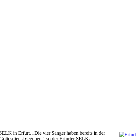
SELK in Erfurt. „Die vier Sänger haben bereits in der
Gottesdienst gegeben“, so der Erfurter SELK-