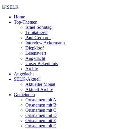
Home
Top-Themen
Israel-Sonntag
Trinitatiszeit
Paul Gerhardt
Interview Ackermann
Diepkloof
Lesenswert
Angedacht
Unser Bekenntnis
Archiv
Angedacht
SELK-Aktuell
Aktueller Monat
Aktuell-Archiv
Gemeinden
Ortsnamen mit A
Ortsnamen mit B
Ortsnamen mit C
Ortsnamen mit D
Ortsnamen mit E
Ortsnamen mit F