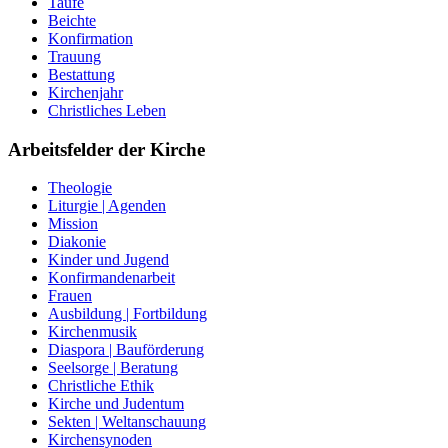
Taufe
Beichte
Konfirmation
Trauung
Bestattung
Kirchenjahr
Christliches Leben
Arbeitsfelder der Kirche
Theologie
Liturgie | Agenden
Mission
Diakonie
Kinder und Jugend
Konfirmandenarbeit
Frauen
Ausbildung | Fortbildung
Kirchenmusik
Diaspora | Bauförderung
Seelsorge | Beratung
Christliche Ethik
Kirche und Judentum
Sekten | Weltanschauung
Kirchensynoden