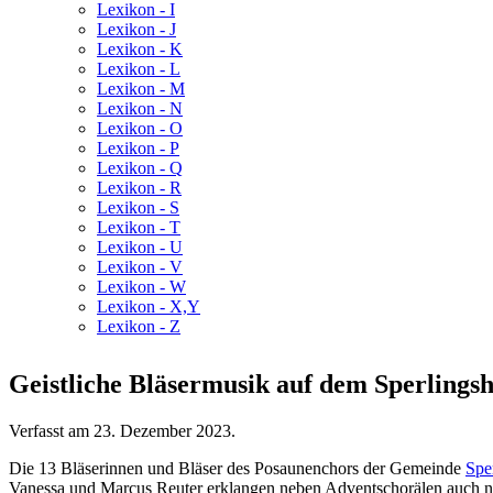
Lexikon - I
Lexikon - J
Lexikon - K
Lexikon - L
Lexikon - M
Lexikon - N
Lexikon - O
Lexikon - P
Lexikon - Q
Lexikon - R
Lexikon - S
Lexikon - T
Lexikon - U
Lexikon - V
Lexikon - W
Lexikon - X,Y
Lexikon - Z
Geistliche Bläsermusik auf dem Sperlingsh
Verfasst am
23. Dezember 2023
.
Die 13 Bläserinnen und Bläser des Posaunenchors der Gemeinde
Spe
Vanessa und Marcus Reuter erklangen neben Adventschorälen auch n