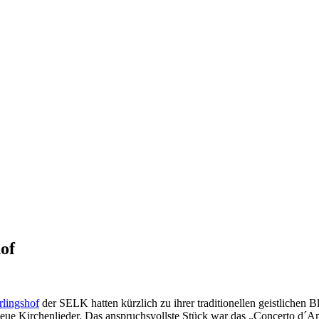
of
rlingshof
der SELK hatten kürzlich zu ihrer traditionellen geistlichen
eue Kirchenlieder. Das anspruchsvollste Stück war das „Concerto d´