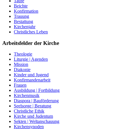
Taufe
Beichte
Konfirmation
Trauung
Bestattung
Kirchenjahr
Christliches Leben
Arbeitsfelder der Kirche
Theologie
Liturgie | Agenden
Mission
Diakonie
Kinder und Jugend
Konfirmandenarbeit
Frauen
Ausbildung | Fortbildung
Kirchenmusik
Diaspora | Bauförderung
Seelsorge | Beratung
Christliche Ethik
Kirche und Judentum
Sekten | Weltanschauung
Kirchensynoden