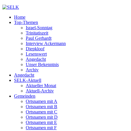
Home
Top-Themen
Israel-Sonntag
Trinitatiszeit
Paul Gerhardt
Interview Ackermann
Diepkloof
Lesenswert
Angedacht
Unser Bekenntnis
Archiv
Angedacht
SELK-Aktuell
Aktueller Monat
Aktuell-Archiv
Gemeinden
Ortsnamen mit A
Ortsnamen mit B
Ortsnamen mit C
Ortsnamen mit D
Ortsnamen mit E
Ortsnamen mit F