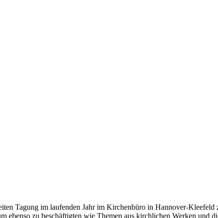
eiten Tagung im laufenden Jahr im Kirchenbüro in Hannover-Kleefeld
m ebenso zu beschäftigten wie Themen aus kirchlichen Werken und d