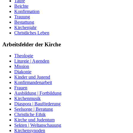
Taufe
Beichte
Konfirmation
Trauung
Bestattung
Kirchenjahr
Christliches Leben
Arbeitsfelder der Kirche
Theologie
Liturgie | Agenden
Mission
Diakonie
Kinder und Jugend
Konfirmandenarbeit
Frauen
Ausbildung | Fortbildung
Kirchenmusik
Diaspora | Bauförderung
Seelsorge | Beratung
Christliche Ethik
Kirche und Judentum
Sekten | Weltanschauung
Kirchensynoden