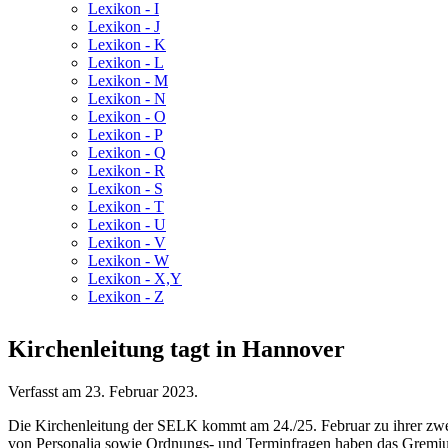
Lexikon - I
Lexikon - J
Lexikon - K
Lexikon - L
Lexikon - M
Lexikon - N
Lexikon - O
Lexikon - P
Lexikon - Q
Lexikon - R
Lexikon - S
Lexikon - T
Lexikon - U
Lexikon - V
Lexikon - W
Lexikon - X,Y
Lexikon - Z
Kirchenleitung tagt in Hannover
Verfasst am
23. Februar 2023
.
Die Kirchenleitung der SELK kommt am 24./25. Februar zu ihrer zw
von Personalia sowie Ordnungs- und Terminfragen haben das Gremiu