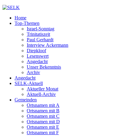
Home
Top-Themen
Israel-Sonntag
Trinitatiszeit
Paul Gerhardt
Interview Ackermann
Diepkloof
Lesenswert
Angedacht
Unser Bekenntnis
Archiv
Angedacht
SELK-Aktuell
Aktueller Monat
Aktuell-Archiv
Gemeinden
Ortsnamen mit A
Ortsnamen mit B
Ortsnamen mit C
Ortsnamen mit D
Ortsnamen mit E
Ortsnamen mit F