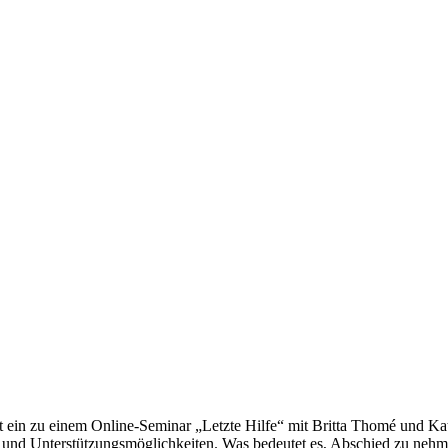
t ein zu einem Online-Seminar „Letzte Hilfe“ mit Britta Thomé und K
ngen und Unterstützungsmöglichkeiten. Was bedeutet es, Abschied zu n