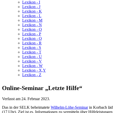
Lexikon - I
Lexikon - J
Lexikon - K
Lexikon - L
Lexikon - M
Lexikon - N
Lexikon - O
Lexikon - P
Lexikon - Q
Lexikon - R
Lexikon - S
Lexikon - T
Lexikon - U
Lexikon - V
Lexikon - W
Lexikon - X,Y
Lexikon - Z
Online-Seminar „Letzte Hilfe“
Verfasst am
24. Februar 2023
.
Das in der SELK beheimatete
Wilhelm-Löhe-Seminar
in Korbach läd
(17 Uhr). Ziel ist es, Informationen zu vermitteln über Hilfeleistu