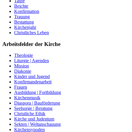
Taufe
Beichte
Konfirmation
Trauung
Bestattung
Kirchenjahr
Christliches Leben
Arbeitsfelder der Kirche
Theologie
Liturgie | Agenden
Mission
Diakonie
Kinder und Jugend
Konfirmandenarbeit
Frauen
Ausbildung | Fortbildung
Kirchenmusik
Diaspora | Bauförderung
Seelsorge | Beratung
Christliche Ethik
Kirche und Judentum
Sekten | Weltanschauung
Kirchensynoden