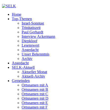
Home
Top-Themen
Israel-Sonntag
Trinitatiszeit
Paul Gerhardt
Interview Ackermann
Diepkloof
Lesenswert
Angedacht
Unser Bekenntnis
Archiv
Angedacht
SELK-Aktuell
Aktueller Monat
Aktuell-Archiv
Gemeinden
Ortsnamen mit A
Ortsnamen mit B
Ortsnamen mit C
Ortsnamen mit D
Ortsnamen mit E
Ortsnamen mit F