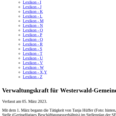
Lexikon - I
Lexikon - J
Lexikon - K
Lexikon - L
Lexikon - M
Lexikon - N
Lexikon - O
Lexikon - P
Lexikon - Q
Lexikon - R
Lexikon - S
Lexikon - T
Lexikon - U
Lexikon - V
Lexikon - W
Lexikon - X,Y
Lexikon - Z
Verwaltungskraft für Westerwald-Gemein
Verfasst am
05. März 2023
.
Mit dem 1. März begann die Tätigkeit von Tanja Hüffer (Foto: hinte
Stelle (Geringfügiges Beschäftigungsverhältnis) im Stellenplan der