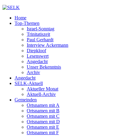
Home
Top-Themen
Israel-Sonntag
Trinitatiszeit
Paul Gerhardt
Interview Ackermann
Diepkloof
Lesenswert
Angedacht
Unser Bekenntnis
Archiv
Angedacht
SELK-Aktuell
Aktueller Monat
Aktuell-Archiv
Gemeinden
Ortsnamen mit A
Ortsnamen mit B
Ortsnamen mit C
Ortsnamen mit D
Ortsnamen mit E
Ortsnamen mit F