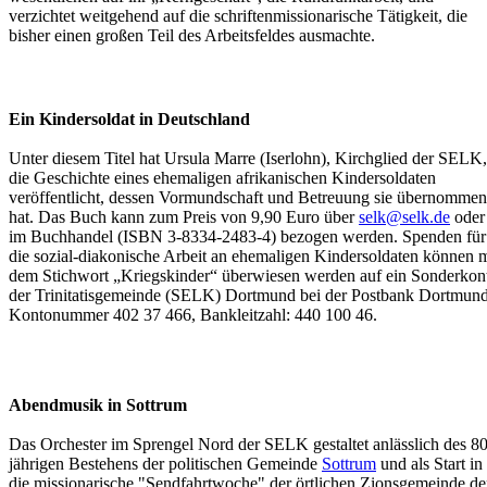
verzichtet weitgehend auf die schriftenmissionarische Tätigkeit, die
bisher einen großen Teil des Arbeitsfeldes ausmachte.
Ein Kindersoldat in Deutschland
Unter diesem Titel hat Ursula Marre (Iserlohn), Kirchglied der SELK,
die Geschichte eines ehemaligen afrikanischen Kindersoldaten
veröffentlicht, dessen Vormundschaft und Betreuung sie übernommen
hat. Das Buch kann zum Preis von 9,90 Euro über
selk@selk.de
oder
im Buchhandel (ISBN 3-8334-2483-4) bezogen werden. Spenden für
die sozial-diakonische Arbeit an ehemaligen Kindersoldaten können m
dem Stichwort „Kriegskinder“ überwiesen werden auf ein Sonderkon
der Trinitatisgemeinde (SELK) Dortmund bei der Postbank Dortmund
Kontonummer 402 37 466, Bankleitzahl: 440 100 46.
Abendmusik in Sottrum
Das Orchester im Sprengel Nord der SELK gestaltet anlässlich des 8
jährigen Bestehens der politischen Gemeinde
Sottrum
und als Start in
die missionarische "Sendfahrtwoche" der örtlichen Zionsgemeinde de