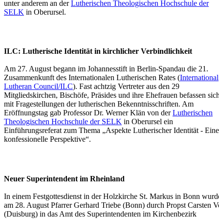
unter anderem an der
Lutherischen Theologischen Hochschule der
SELK
in Oberursel.
ILC: Lutherische Identität in kirchlicher Verbindlichkeit
Am 27. August begann im Johannesstift in Berlin-Spandau die 21.
Zusammenkunft des Internationalen Lutherischen Rates (
International
Lutheran Council/ILC
). Fast achtzig Vertreter aus den 29
Mitgliedskirchen, Bischöfe, Präsides und ihre Ehefrauen befassen sic
mit Fragestellungen der lutherischen Bekenntnisschriften. Am
Eröffnungstag gab Professor Dr. Werner Klän von der
Lutherischen
Theologischen Hochschule der SELK
in Oberursel ein
Einführungsreferat zum Thema „Aspekte Lutherischer Identität - Eine
konfessionelle Perspektive“.
Neuer Superintendent im Rheinland
In einem Festgottesdienst in der Holzkirche St. Markus in Bonn wurd
am 28. August Pfarrer Gerhard Triebe (Bonn) durch Propst Carsten 
(Duisburg) in das Amt des Superintendenten im Kirchenbezirk