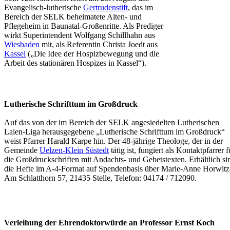
Evangelisch-lutherische
Gertrudenstift
, das im
Bereich der SELK beheimatete Alten- und
Pflegeheim in Baunatal-Großenritte. Als Prediger
wirkt Superintendent Wolfgang Schillhahn aus
Wiesbaden
mit, als Referentin Christa Joedt aus
Kassel
(„Die Idee der Hospizbewegung und die
Arbeit des stationären Hospizes in Kassel“).
Lutherische Schrifttum im Großdruck
Auf das von der im Bereich der SELK angesiedelten Lutherischen
Laien-Liga herausgegebene „Lutherische Schrifttum im Großdruck“
weist Pfarrer Harald Karpe hin. Der 48-jährige Theologe, der in der
Gemeinde
Uelzen-Klein Süstedt
tätig ist, fungiert als Kontaktpfarrer f
die Großdruckschriften mit Andachts- und Gebetstexten. Erhältlich si
die Hefte im A-4-Format auf Spendenbasis über Marie-Anne Horwitz
Am Schlatthorn 57, 21435 Stelle, Telefon: 04174 / 712090.
Verleihung der Ehrendoktorwürde an Professor Ernst Koch