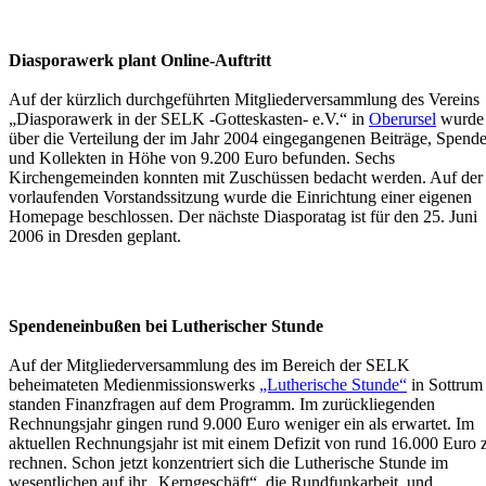
Diasporawerk plant Online-Auftritt
Auf der kürzlich durchgeführten Mitgliederversammlung des Vereins
„Diasporawerk in der SELK -Gotteskasten- e.V.“ in
Oberursel
wurde
über die Verteilung der im Jahr 2004 eingegangenen Beiträge, Spend
und Kollekten in Höhe von 9.200 Euro befunden. Sechs
Kirchengemeinden konnten mit Zuschüssen bedacht werden. Auf der
vorlaufenden Vorstandssitzung wurde die Einrichtung einer eigenen
Homepage beschlossen. Der nächste Diasporatag ist für den 25. Juni
2006 in Dresden geplant.
Spendeneinbußen bei Lutherischer Stunde
Auf der Mitgliederversammlung des im Bereich der SELK
beheimateten Medienmissionswerks
„Lutherische Stunde“
in Sottrum
standen Finanzfragen auf dem Programm. Im zurückliegenden
Rechnungsjahr gingen rund 9.000 Euro weniger ein als erwartet. Im
aktuellen Rechnungsjahr ist mit einem Defizit von rund 16.000 Euro 
rechnen. Schon jetzt konzentriert sich die Lutherische Stunde im
wesentlichen auf ihr „Kerngeschäft“, die Rundfunkarbeit, und