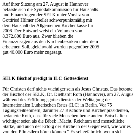
Auf ihrer Sitzung am 27. August in Hannover
befasste sich die Synodalkommission für Haushalts-
und Finanzfragen der SELK unter Vorsitz von
Gottfried Hilmer (Stelle) schwerpunktmäßig mit
dem Haushalt der Allgemeinen Kirchenkasse für
2006. Der Entwurf weist ein Volumen von
8.372.800 Euro aus. Zwar blieben die
Finanzzusagen aus den Kirchenbezirken unter dem
erbetenen Soll, gleichwohl wurden gegenüber 2005
gut 40.000 Euro mehr zugesagt.
SELK-Bischof predigt in ILC-Gottesdienst
Für Christen darf nichts wichtiger sein
als Jesus Christus. Das betonte
der Bischof der SELK, Dr. Diethardt Roth (Hannover), am 27. Augus
während des Eröffnungsgottesdienstes der Welttagung des
Internationalen Lutherischen Rates (ILC) in Berlin. Vor 75
Tagungsteilnehmern, darunter 27 Bischöfe und Kirchenpräsidenten,
bedauerte Roth, dass für viele Menschen heute andere Botschaften
wichtiger seien als die Bibel: „Macht, Reichtum und menschliche
Stärke, und auch der Erfolg der Kirche in der Gegenwart, wie wir es
von den Pfingstlern hören können.“ Es sei gefährlich, wenn sich