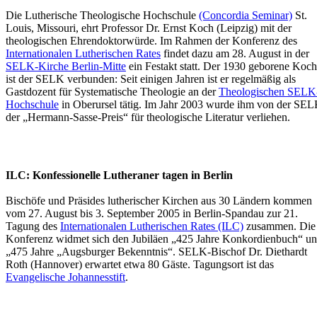
Die Lutherische Theologische Hochschule
(Concordia Seminar)
St.
Louis, Missouri, ehrt Professor Dr. Ernst Koch (Leipzig) mit der
theologischen Ehrendoktorwürde. Im Rahmen der Konferenz des
Internationalen Lutherischen Rates
findet dazu am 28. August in der
SELK-Kirche Berlin-Mitte
ein Festakt statt. Der 1930 geborene Koch
ist der SELK verbunden: Seit einigen Jahren ist er regelmäßig als
Gastdozent für Systematische Theologie an der
Theologischen SELK
Hochschule
in Oberursel tätig. Im Jahr 2003 wurde ihm von der SE
der „Hermann-Sasse-Preis“ für theologische Literatur verliehen.
ILC: Konfessionelle Lutheraner tagen in Berlin
Bischöfe und Präsides lutherischer Kirchen aus 30 Ländern kommen
vom 27. August bis 3. September 2005 in Berlin-Spandau zur 21.
Tagung des
Internationalen Lutherischen Rates (ILC)
zusammen. Die
Konferenz widmet sich den Jubiläen „425 Jahre Konkordienbuch“ u
„475 Jahre „Augsburger Bekenntnis“. SELK-Bischof Dr. Diethardt
Roth (Hannover) erwartet etwa 80 Gäste. Tagungsort ist das
Evangelische Johannesstift
.