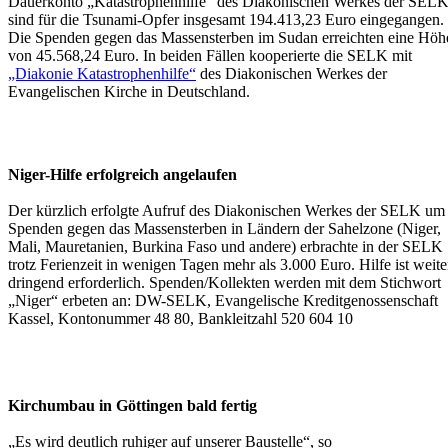
Dauerkonto „Katastrophenhilfe“ des Diakonischen Werkes der SEL
sind für die Tsunami-Opfer insgesamt 194.413,23 Euro eingegangen.
Die Spenden gegen das Massensterben im Sudan erreichten eine Höh
von 45.568,24 Euro. In beiden Fällen kooperierte die SELK mit
„Diakonie Katastrophenhilfe“
des Diakonischen Werkes der
Evangelischen Kirche in Deutschland.
Niger-Hilfe erfolgreich angelaufen
Der kürzlich erfolgte Aufruf des Diakonischen Werkes der SELK um
Spenden gegen das Massensterben in Ländern der Sahelzone (Niger,
Mali, Mauretanien, Burkina Faso und andere) erbrachte in der SELK
trotz Ferienzeit in wenigen Tagen mehr als 3.000 Euro. Hilfe ist weite
dringend erforderlich. Spenden/Kollekten werden mit dem Stichwort
„Niger“ erbeten an: DW-SELK, Evangelische Kreditgenossenschaft
Kassel, Kontonummer 48 80, Bankleitzahl 520 604 10
Kirchumbau in Göttingen bald fertig
„Es wird deutlich ruhiger
auf unserer Baustelle“, so