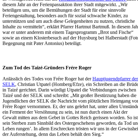
diesem Jahr an der Ferienpassaktion ihrer Stadt mitgewirkt. „Wir
beteiligen uns, um die Bemühungen der Stadt für eine sinnvolle
Feriengestaltung, besonders auch für sozial schwache Kinder, zu
unterstützen und um auch diese Gelegenheiten zu nutzen, christliche
Inhalte zu vermitteln“, erklärt Pfarrer Hartmut Bartmuß. In diesem Jah
war er unter anderem mit einem Tagesprogramm „Brot und Fische“
sowie an einem Klosterbesuch auf der Huysburg bei Halberstadt (Fot
Begegnung mit Pater Antonius) beteiligt.
Zum Tod des Taizé-Gründers Frére Roger
Anlässlich des Todes von Frére Roger hat der
Hauptjugendpfarrer der
SELK
, Christian Utpatel (Homberg/Efze), ein Schreiben an die Brüd
in Taizé gerichtet. Darin würdigt Utpatel die Verbindungen zwischen
Taizé und der SELK und schreibt: „Mit großer Bestürzung haben die
Jugendlichen der SELK die Nachricht vom plötzlichen Heimgang vo
Frére Roger vernommen. Er, der uns gelehrt hat, unter allen Umständ
ein Ferment der Versöhnung zu sein, ist nun durch einen Akt der
Gewalt mitten aus dem Gebet in Gottes Reich gerissen worden. So ist
sein Sterben zum Sinnbild des Ostergeschehens geworden, da Tod u
Leben rungen’. In allem Erschrecken trösten wir uns in der Gewisshei
der Auferstehung, denn das Leben behält den Sieg.“