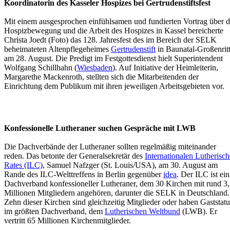
Koordinatorin des Kasseler Hospizes bei Gertrudenstiftsfest
Mit einem ausgesprochen einfühlsamen und fundierten Vortrag über d
Hospizbewegung und die Arbeit des Hospizes in Kassel bereicherte
Christa Joedt (Foto) das 128. Jahresfest des im Bereich der SELK
beheimateten Altenpflegeheimes
Gertrudenstift
in Baunatal-Großenrit
am 28. August. Die Predigt im Festgottesdienst hielt Superintendent
Wolfgang Schillhahn (
Wiesbaden
). Auf Initiative der Heimleiterin,
Margarethe Mackenroth, stellten sich die Mitarbeitenden der
Einrichtung dem Publikum mit ihren jeweiligen Arbeitsgebieten vor.
Konfessionelle Lutheraner suchen Gespräche mit LWB
Die Dachverbände der Lutheraner sollten regelmäßig miteinander
reden. Das betonte der Generalsekretär des
Internationalen Lutherisc
Rates (ILC)
, Samuel Nafzger (St. Louis/USA), am 30. August am
Rande des ILC-Welttreffens in Berlin gegenüber
idea
. Der ILC ist ein
Dachverband konfessioneller Lutheraner, dem 30 Kirchen mit rund 3
Millionen Mitgliedern angehören, darunter die SELK in Deutschland.
Zehn dieser Kirchen sind gleichzeitig Mitglieder oder haben Gaststatu
im größten Dachverband, dem
Lutherischen Weltbund
(LWB). Er
vertritt 65 Millionen Kirchenmitglieder.