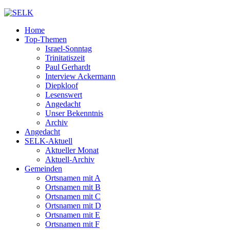
Home
Top-Themen
Israel-Sonntag
Trinitatiszeit
Paul Gerhardt
Interview Ackermann
Diepkloof
Lesenswert
Angedacht
Unser Bekenntnis
Archiv
Angedacht
SELK-Aktuell
Aktueller Monat
Aktuell-Archiv
Gemeinden
Ortsnamen mit A
Ortsnamen mit B
Ortsnamen mit C
Ortsnamen mit D
Ortsnamen mit E
Ortsnamen mit F