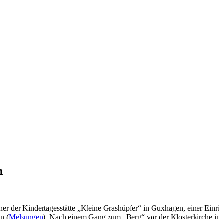
n
eher der Kindertagesstätte „Kleine Grashüpfer“ in Guxhagen, einer Ei
n (
Melsungen
). Nach einem Gang zum „Berg“ vor der Klosterkirche in