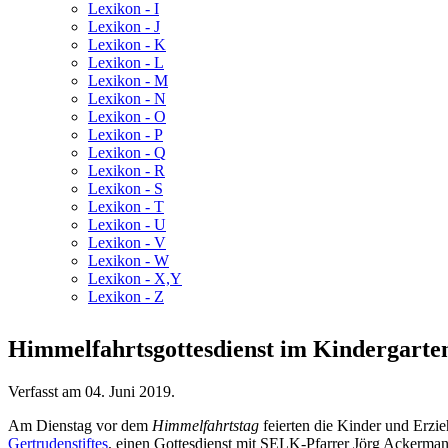
Lexikon - I
Lexikon - J
Lexikon - K
Lexikon - L
Lexikon - M
Lexikon - N
Lexikon - O
Lexikon - P
Lexikon - Q
Lexikon - R
Lexikon - S
Lexikon - T
Lexikon - U
Lexikon - V
Lexikon - W
Lexikon - X,Y
Lexikon - Z
Himmelfahrtsgottesdienst im Kindergarte
Verfasst am
04. Juni 2019
.
Am Dienstag vor dem
Himmelfahrtstag
feierten die Kinder und Erzi
Gertrudenstiftes
, einen Gottesdienst mit SELK-Pfarrer Jörg Ackerman