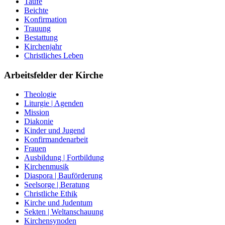
Taufe
Beichte
Konfirmation
Trauung
Bestattung
Kirchenjahr
Christliches Leben
Arbeitsfelder der Kirche
Theologie
Liturgie | Agenden
Mission
Diakonie
Kinder und Jugend
Konfirmandenarbeit
Frauen
Ausbildung | Fortbildung
Kirchenmusik
Diaspora | Bauförderung
Seelsorge | Beratung
Christliche Ethik
Kirche und Judentum
Sekten | Weltanschauung
Kirchensynoden