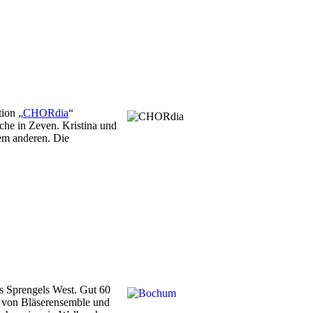
ion „
CHORdia
“
che in Zeven. Kristina und
em anderen. Die
s Sprengels West. Gut 60
zt von Bläserensemble und