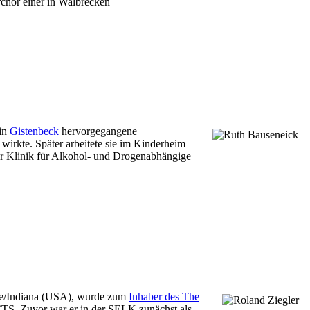
chor einer in Walbrecken
 in
Gistenbeck
hervorgegangene
 wirkte. Später arbeitete sie im Kinderheim
ner Klinik für Alkohol- und Drogenabhängige
yne/Indiana (USA), wurde zum
Inhaber des The
 CTS. Zuvor war er in der SELK zunächst als