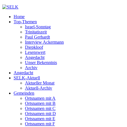
Home
Top-Themen
Israel-Sonntag
Trinitatiszeit
Paul Gerhardt
Interview Ackermann
Diepkloof
Lesenswert
Angedacht
Unser Bekenntnis
Archiv
Angedacht
SELK-Aktuell
Aktueller Monat
Aktuell-Archiv
Gemeinden
Ortsnamen mit A
Ortsnamen mit B
Ortsnamen mit C
Ortsnamen mit D
Ortsnamen mit E
Ortsnamen mit F