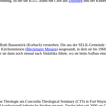
hmittag, zu der die B.I.G.-Band mit Chor aus
Duisburg
und der Kinder
er Ruth Bauseneick (Korbach) verstorben. Die aus der SELK-Gemeinde
 Kirchenmission (
Bleckmarer Mission
) ausgesandt, in dem sie bis 1968
er sie dann noch einmal nach Südafrika führte, wo sie beim Aufbau ei
tische Theologie am Concordia Theological Seminary (CTS) in Fort Wa
 konfessionell lutherische Studien ernannt. Ziegler lehrt seit 2000 am