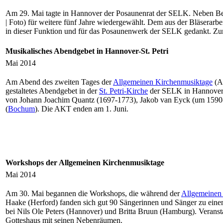
Am 29. Mai tagte in Hannover der Posaunenrat der SELK. Neben B
| Foto) für weitere fünf Jahre wiedergewählt. Dem aus der Bläserarb
in dieser Funktion und für das Posaunenwerk der SELK gedankt. Zu
Musikalisches Abendgebet in Hannover-St. Petri
Mai 2014
Am Abend des zweiten Tages der
Allgemeinen Kirchenmusiktage
(AK
gestaltetes Abendgebet in der
St. Petri-Kirche
der SELK in Hannover. 
von Johann Joachim Quantz (1697-1773), Jakob van Eyck (um 1590-1
(
Bochum
). Die AKT enden am 1. Juni.
Workshops der Allgemeinen Kirchenmusiktage
Mai 2014
Am 30. Mai begannen die Workshops, die während der
Allgemeinen
Haake (Herford) fanden sich gut 90 Sängerinnen und Sänger zu eine
bei Nils Ole Peters (Hannover) und Britta Bruun (Hamburg). Veranst
Gotteshaus mit seinen Nebenräumen.