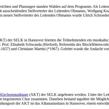
erichten und Planungen standen Wahlen auf dem Programm: Als Leite
eit ausscheidenden Stellvertreter des Leitenden Obmanns, Wolfgang Kn
m neuen Stellvertreter des Leitenden Obmanns wurde Ulrich Schroeder
T) der SELK in Hannover feierten die Teilnehmenden ein musikalisc
Prof. Elisabeth Schwanda (Herford), Referentin des Blockflötenwork
657) und Christiane Martini (*1967). Geleitet wurde die Andacht von
 Kirchenmusiktage
(AKT) der SELK angeboten werden. Unter der Leit
m begeisterten Chor zusammen. Daneben bestand tagsüber die Möglich
altungsort der AKT ist das Athanasiushaus in Hannover, einem entwidm