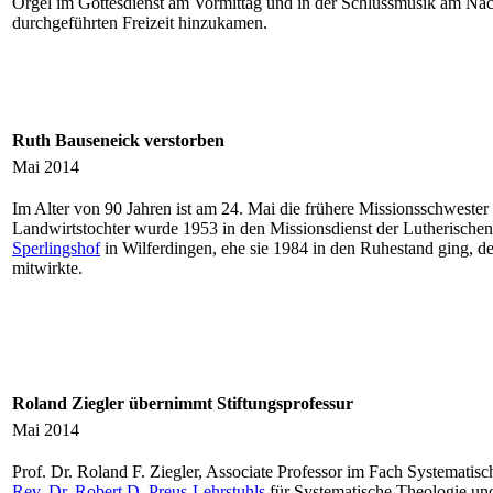
Orgel im Gottesdienst am Vormittag und in der Schlussmusik am Nac
durchgeführten Freizeit hinzukamen.
Ruth Bauseneick verstorben
Mai 2014
Im Alter von 90 Jahren ist am 24. Mai die frühere Missionsschwest
Landwirtstochter wurde 1953 in den Missionsdienst der Lutherischen
Sperlingshof
in Wilferdingen, ehe sie 1984 in den Ruhestand ging, d
mitwirkte.
Roland Ziegler übernimmt Stiftungsprofessur
Mai 2014
Prof. Dr. Roland F. Ziegler, Associate Professor im Fach Systema
Rev. Dr. Robert D. Preus-Lehrstuhls
für Systematische Theologie und