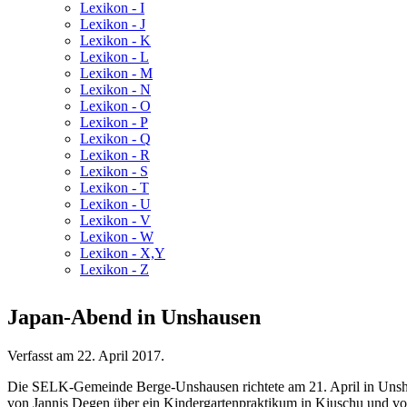
Lexikon - I
Lexikon - J
Lexikon - K
Lexikon - L
Lexikon - M
Lexikon - N
Lexikon - O
Lexikon - P
Lexikon - Q
Lexikon - R
Lexikon - S
Lexikon - T
Lexikon - U
Lexikon - V
Lexikon - W
Lexikon - X,Y
Lexikon - Z
Japan-Abend in Unshausen
Verfasst am
22. April 2017
.
Die SELK-Gemeinde Berge-Unshausen richtete am 21. April in Unsh
von Jannis Degen über ein Kindergartenpraktikum in Kiuschu und von