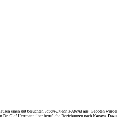
ausen einen gut besuchten
Japan-Erlebnis-Abend
aus. Geboten wurden
 Dr. Olaf Herrmann über berufliche Beziehungen nach Kagaya. Dazu ga