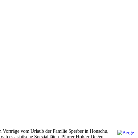
 Vorträge vom Urlaub der Familie Sperber in Honschu,
b es asiatische Spezialitäten. Pfarrer Holger Degen