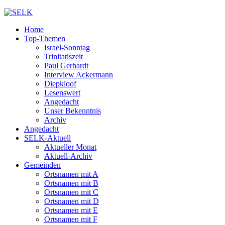
Home
Top-Themen
Israel-Sonntag
Trinitatiszeit
Paul Gerhardt
Interview Ackermann
Diepkloof
Lesenswert
Angedacht
Unser Bekenntnis
Archiv
Angedacht
SELK-Aktuell
Aktueller Monat
Aktuell-Archiv
Gemeinden
Ortsnamen mit A
Ortsnamen mit B
Ortsnamen mit C
Ortsnamen mit D
Ortsnamen mit E
Ortsnamen mit F