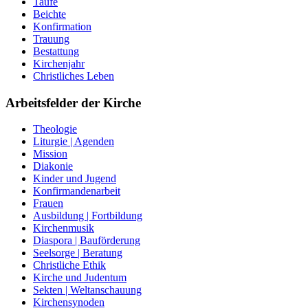
Taufe
Beichte
Konfirmation
Trauung
Bestattung
Kirchenjahr
Christliches Leben
Arbeitsfelder der Kirche
Theologie
Liturgie | Agenden
Mission
Diakonie
Kinder und Jugend
Konfirmandenarbeit
Frauen
Ausbildung | Fortbildung
Kirchenmusik
Diaspora | Bauförderung
Seelsorge | Beratung
Christliche Ethik
Kirche und Judentum
Sekten | Weltanschauung
Kirchensynoden