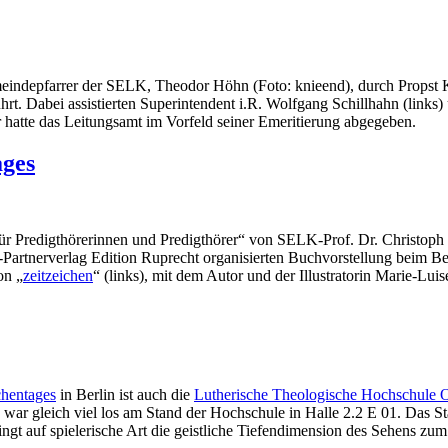
eindepfarrer der SELK, Theodor Höhn (Foto: knieend), durch Propst Kl
t. Dabei assistierten Superintendent i.R. Wolfgang Schillhahn (links) 
er hatte das Leitungsamt im Vorfeld seiner Emeritierung abgegeben.
ages
für Predigthörerinnen und Predigthörer“ von SELK-Prof. Dr. Christoph
-Partnerverlag Edition Ruprecht organisierten Buchvorstellung beim Be
on „
zeitzeichen
“ (links), mit dem Autor und der Illustratorin Marie-Lui
chentages
in Berlin ist auch die
Lutherische Theologische Hochschule O
 war gleich viel los am Stand der Hochschule in Halle 2.2 E 01. Das S
ngt auf spielerische Art die geistliche Tiefendimension des Sehens zu