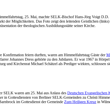
mmelfahrtstag, 25. Mai, machte SELK-Bischof Hans-Jörg Voigt D.D. 
 der Möglichkeiten. Das Foto zeigt den leitenden Geistlichen (links) 
räsentation der theologischen Ausbildungsstätte seiner Kirche.
hre Konfirmation feiern durften, waren am Himmelfahrtstag Gäste der
Ma
arrer Johannes Dress gehörte zu den Jubilaren. Er war 1967 in Hörpel
iturg und Kirchenrat Michael Schätzel als Prediger wirkten, schlossen 
er SELK waren am 25. Mai aus Anlass des
Deutschen Evangelischen K
ger in Gottesdiensten von Berliner SELK-Gemeinden zu Christi Himmelf
 Barnbrock im Gottesdienst der Gemeinde
Zum Heiligen Kreuz
in Wilme