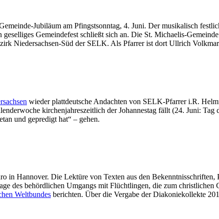
. Gemeinde-Jubiläum am Pfingstsonntag, 4. Juni. Der musikalisch festli
Ein geselliges Gemeindefest schließt sich an. Die St. Michaelis-Gemeind
zirk Niedersachsen-Süd der SELK. Als Pfarrer ist dort Ullrich Volkmar 
rsachsen
wieder plattdeutsche Andachten von SELK-Pfarrer i.R. Helm
enderwoche kirchenjahreszeitlich der Johannestag fällt (24. Juni: Tag 
tan und gepredigt hat“ – gehen.
ro in Hannover. Die Lektüre von Texten aus den Bekenntnisschriften, 
e des behördlichen Umgangs mit Flüchtlingen, die zum christlichen 
chen Weltbundes
berichten. Über die Vergabe der Diakoniekollekte 20