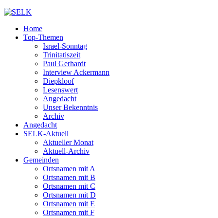
Home
Top-Themen
Israel-Sonntag
Trinitatiszeit
Paul Gerhardt
Interview Ackermann
Diepkloof
Lesenswert
Angedacht
Unser Bekenntnis
Archiv
Angedacht
SELK-Aktuell
Aktueller Monat
Aktuell-Archiv
Gemeinden
Ortsnamen mit A
Ortsnamen mit B
Ortsnamen mit C
Ortsnamen mit D
Ortsnamen mit E
Ortsnamen mit F