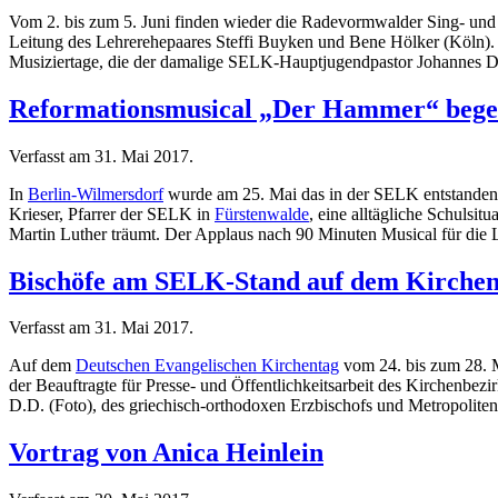
Vom 2. bis zum 5. Juni finden wieder die Radevormwalder Sing- und 
Leitung des Lehrerehepaares Steffi Buyken und Bene Hölker (Köln). 
Musiziertage, die der damalige SELK-Hauptjugendpastor Johannes Dr
Reformationsmusical „Der Hammer“ begei
Verfasst am
31. Mai 2017
.
In
Berlin-Wilmersdorf
wurde am 25. Mai das in der SELK entstandene
Krieser, Pfarrer der SELK in
Fürstenwalde
, eine alltägliche Schulsi
Martin Luther träumt. Der Applaus nach 90 Minuten Musical für die La
Bischöfe am SELK-Stand auf dem Kirchen
Verfasst am
31. Mai 2017
.
Auf dem
Deutschen Evangelischen Kirchentag
vom 24. bis zum 28. M
der Beauftragte für Presse- und Öffentlichkeitsarbeit des Kirchenb
D.D. (Foto), des griechisch-orthodoxen Erzbischofs und Metropoliten
Vortrag von Anica Heinlein