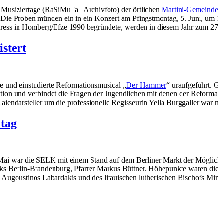
Musiziertage (RaSiMuTa | Archivfoto) der örtlichen
Martini-Gemeinde
Die Proben münden ein in ein Konzert am Pfingstmontag, 5. Juni, um 1
ess in Homberg/Efze 1990 begründete, werden in diesem Jahr zum 27.
stert
 und einstudierte Reformationsmusical „
Der Hammer
“ uraufgeführt. 
tuation und verbindet die Fragen der Jugendlichen mit denen der Refor
iendarsteller um die professionelle Regisseurin Yella Burggaller war m
tag
ai war die SELK mit einem Stand auf dem Berliner Markt der Möglichk
ezirks Berlin-Brandenburg, Pfarrer Markus Büttner. Höhepunkte waren
 Augoustinos Labardakis und des litauischen lutherischen Bischofs Mi