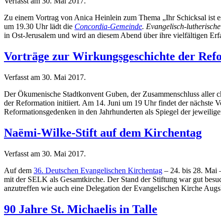
Verfasst am
30. Mai 2017
.
Zu einem Vortrag von Anica Heinlein zum Thema „Ihr Schicksal ist e
um 19.30 Uhr lädt die
Concordia-Gemeinde
. Evangelisch-lutherische
in Ost-Jerusalem und wird an diesem Abend über ihre vielfältigen Erf
Vorträge zur Wirkungsgeschichte der Ref
Verfasst am
30. Mai 2017
.
Der Ökumenische Stadtkonvent Guben, der Zusammenschluss aller chris
der Reformation initiiert. Am 14. Juni um 19 Uhr findet der nächste
Reformationsgedenken in den Jahrhunderten als Spiegel der jeweilige
Naëmi-Wilke-Stift auf dem Kirchentag
Verfasst am
30. Mai 2017
.
Auf dem
36. Deutschen Evangelischen Kirchentag
– 24. bis 28. Mai
mit der SELK als Gesamtkirche. Der Stand der Stiftung war gut besu
anzutreffen wie auch eine Delegation der Evangelischen Kirche Aug
90 Jahre St. Michaelis in Talle