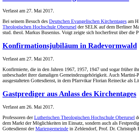
Verfasst am
27. Mai 2017
.
Bei seinem Besuch des
Deutschen Evangelischen Kirchentages
am Hi
Theologischen Hochschule Oberursel
der SELK auf dem Berliner Markt
stud. theol. Markus Busenius. Voigt zeigte sich hocherfreut über die P
Konfirmationsjubiläum in Radevormwald
Verfasst am
27. Mai 2017
.
Konfirmierte, die in den Jahren 1967, 1957, 1947 und sogar früher i
unbeschadet ihrer damaligen Gemeindezugehörigkeit. Auch Martini-Pf
ausgestalteten Gottesdienst, in dem Pfarrvikar Florian Reinecke als L
Gastprediger aus Anlass des Kirchentages
Verfasst am
26. Mai 2017
.
Professoren der
Lutherischen Theologischen Hochschule Oberursel
d
dem Markt der Möglichkeiten im Einsatz, sondern auch als Festpredi
Gottesdienst der
Mariengemeinde
in Zehlendorf, Prof. Dr. Christoph