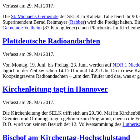
Verfasst am
29. Mai 2017
.
Die
St. Michaelis-Gemeinde
der SELK in Kalletal-Talle feiert ihr 90
Superintendent Bernd Reitmayer (
Rabber
) wird die Predigt halten. 
Gemeinde Veltheim
(87 Kirchglieder) einen Pfarrbezirk im Kirchenbe
Plattdeutsche Radioandachten
Verfasst am
29. Mai 2017
.
Von Montag, 19. Juni, bis Freitag, 23. Juni, werden auf
NDR 1 Niede
täglich in der Zeit zwischen 14.15 Uhr und 14.25 Uhr. Da in diese Kal
Koopsingravens Radioandachten – „um den Täufer und das, was er ge
Kirchenleitung tagt in Hannover
Verfasst am
28. Mai 2017
.
Die Kirchenleitung der SELK trifft sich am 29./30. Mai im Kirchenbü
Gremien und Ordnungsfragen gehören zum Programm, ebenso die Frag
D.D. wird von seinem Besuch der 12. Vollversammlung des
Lutheris
Bischof am Kirchentag-Hochschulstand