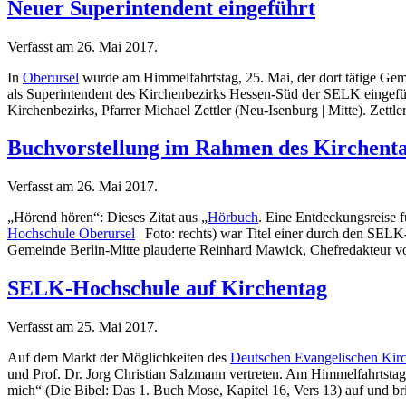
Neuer Superintendent eingeführt
Verfasst am
26. Mai 2017
.
In
Oberursel
wurde am Himmelfahrtstag, 25. Mai, der dort tätige Gem
als Superintendent des Kirchenbezirks Hessen-Süd der SELK eingeführ
Kirchenbezirks, Pfarrer Michael Zettler (Neu-Isenburg | Mitte). Zettl
Buchvorstellung im Rahmen des Kirchent
Verfasst am
26. Mai 2017
.
„Hörend hören“: Dieses Zitat aus „
Hörbuch
. Eine Entdeckungsreise 
Hochschule Oberursel
| Foto: rechts) war Titel einer durch den SELK
Gemeinde Berlin-Mitte plauderte Reinhard Mawick, Chefredakteur v
SELK-Hochschule auf Kirchentag
Verfasst am
25. Mai 2017
.
Auf dem Markt der Möglichkeiten des
Deutschen Evangelischen Kir
und Prof. Dr. Jorg Christian Salzmann vertreten. Am Himmelfahrtstag
mich“ (Die Bibel: Das 1. Buch Mose, Kapitel 16, Vers 13) auf und bri