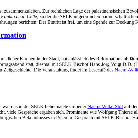
s, zusammenzuleben. Zur rechtlichen Lage der palästinensischen Bevöl
 Freikirche in Celle
, zu der die SELK in geordneten partnerschaftlichen
ahrungen berichten. Der Eintritt ist frei, um eine Spende zur Deckung 
ormation
tlicher Kirchen in der Stadt, hat anlässlich des Reformationsjubiläu
 Vortragsabend statt, diesmal mit SELK-Bischof Hans-Jörg Voigt D.D. (
n Zeitgeschichte. Die Veranstaltung findet im Lesecafé des
Naëmi-Wilke
 – war das in der SELK beheimatete Gubener
Naëmi-Wilke-Stift
auf dem
cht, viele Gespräche ergaben sich. Prominente wie Wolfgang Thierse a
sburgischen Bekenntnisses in Polen im Gespräch mit SELK-Bischof Ha