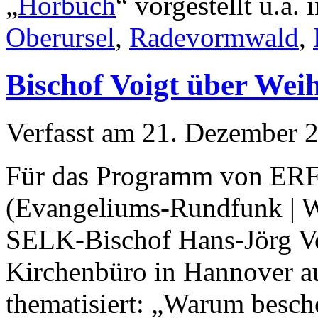
„
Hörbuch
“ vorgestellt u.a. 
Oberursel
,
Radevormwald
,
Bischof Voigt über Wei
Verfasst am
21. Dezember 
Für das Programm von ERF
(Evangeliums-Rundfunk | We
SELK-Bischof Hans-Jörg Vo
Kirchenbüro in Hannover au
thematisiert: „Warum besch