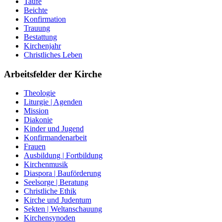
Taufe
Beichte
Konfirmation
Trauung
Bestattung
Kirchenjahr
Christliches Leben
Arbeitsfelder der Kirche
Theologie
Liturgie | Agenden
Mission
Diakonie
Kinder und Jugend
Konfirmandenarbeit
Frauen
Ausbildung | Fortbildung
Kirchenmusik
Diaspora | Bauförderung
Seelsorge | Beratung
Christliche Ethik
Kirche und Judentum
Sekten | Weltanschauung
Kirchensynoden