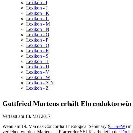
Lexikon - I
Lexikon - J
Lexikon - K
Lexikon - L
Lexikon - M
Lexikon - N
Lexikon - O
Lexikon - P
Lexikon - Q
Lexikon - R
Lexikon - S
Lexikon - T
Lexikon - U
Lexikon - V
Lexikon - W
Lexikon - X,Y
Lexikon - Z
Gottfried Martens erhält Ehrendoktorwür
Verfasst am
13. Mai 2017
.
Wenn am 19. Mai das Concordia Theological Seminary (
CTSFW
) i
verliehen werden. Martens ist Pfarrer der SELK, arbeitet in der
Dreie