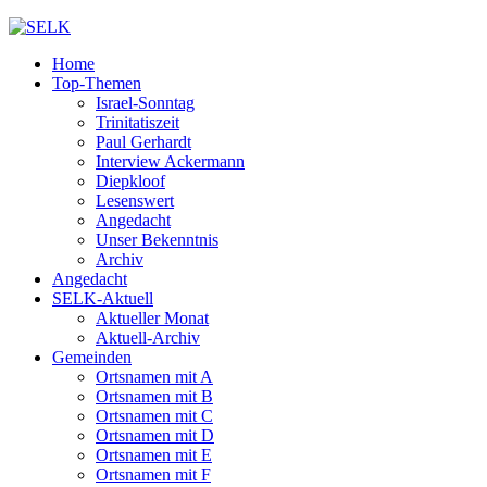
Home
Top-Themen
Israel-Sonntag
Trinitatiszeit
Paul Gerhardt
Interview Ackermann
Diepkloof
Lesenswert
Angedacht
Unser Bekenntnis
Archiv
Angedacht
SELK-Aktuell
Aktueller Monat
Aktuell-Archiv
Gemeinden
Ortsnamen mit A
Ortsnamen mit B
Ortsnamen mit C
Ortsnamen mit D
Ortsnamen mit E
Ortsnamen mit F