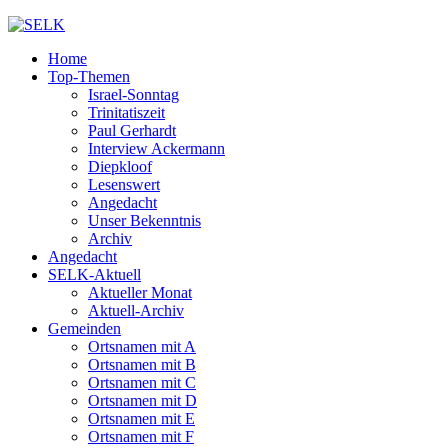
Home
Top-Themen
Israel-Sonntag
Trinitatiszeit
Paul Gerhardt
Interview Ackermann
Diepkloof
Lesenswert
Angedacht
Unser Bekenntnis
Archiv
Angedacht
SELK-Aktuell
Aktueller Monat
Aktuell-Archiv
Gemeinden
Ortsnamen mit A
Ortsnamen mit B
Ortsnamen mit C
Ortsnamen mit D
Ortsnamen mit E
Ortsnamen mit F