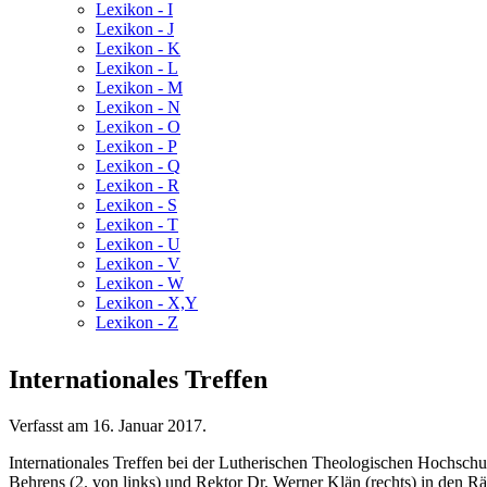
Lexikon - I
Lexikon - J
Lexikon - K
Lexikon - L
Lexikon - M
Lexikon - N
Lexikon - O
Lexikon - P
Lexikon - Q
Lexikon - R
Lexikon - S
Lexikon - T
Lexikon - U
Lexikon - V
Lexikon - W
Lexikon - X,Y
Lexikon - Z
Internationales Treffen
Verfasst am
16. Januar 2017
.
Internationales Treffen bei der Lutherischen Theologischen Hochschu
Behrens (2. von links) und Rektor Dr. Werner Klän (rechts) in den 