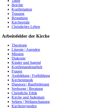
Taufe
Beichte
Konfirmation
Trauung
Bestattung
Kirchenjahr
Christliches Leben
Arbeitsfelder der Kirche
Theologie
Liturgie | Agenden
Mission
Diakonie
Kinder und Jugend
Konfirmandenarbeit
Frauen
Ausbildung | Fortbildung
Kirchenmusik
Diaspora | Bauförderung
Seelsorge | Beratung
Christliche Ethik
Kirche und Judentum
Sekten | Weltanschauung
Kirchensynoden