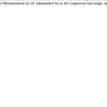
 Missionsarbeit im 19. Jahrhundert bis in die Gegenwart und zeigte, d