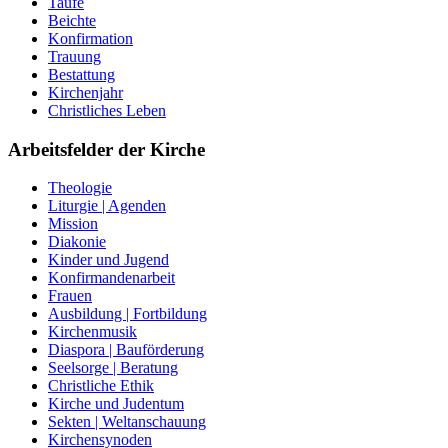
Taufe
Beichte
Konfirmation
Trauung
Bestattung
Kirchenjahr
Christliches Leben
Arbeitsfelder der Kirche
Theologie
Liturgie | Agenden
Mission
Diakonie
Kinder und Jugend
Konfirmandenarbeit
Frauen
Ausbildung | Fortbildung
Kirchenmusik
Diaspora | Bauförderung
Seelsorge | Beratung
Christliche Ethik
Kirche und Judentum
Sekten | Weltanschauung
Kirchensynoden