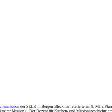
rchenmission
der SELK in Bergen-Bleckmar referierte am 8. März Pf
ckmarer Mission)“. Der Dozent für Kirchen- und Missionsgeschichte a