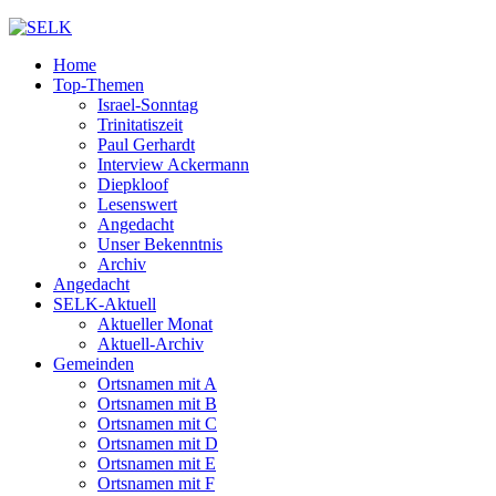
Home
Top-Themen
Israel-Sonntag
Trinitatiszeit
Paul Gerhardt
Interview Ackermann
Diepkloof
Lesenswert
Angedacht
Unser Bekenntnis
Archiv
Angedacht
SELK-Aktuell
Aktueller Monat
Aktuell-Archiv
Gemeinden
Ortsnamen mit A
Ortsnamen mit B
Ortsnamen mit C
Ortsnamen mit D
Ortsnamen mit E
Ortsnamen mit F