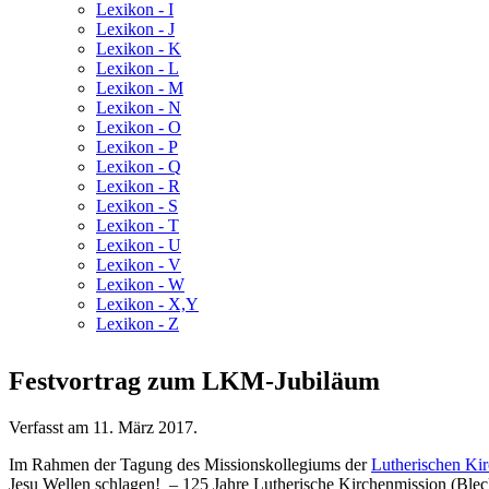
Lexikon - I
Lexikon - J
Lexikon - K
Lexikon - L
Lexikon - M
Lexikon - N
Lexikon - O
Lexikon - P
Lexikon - Q
Lexikon - R
Lexikon - S
Lexikon - T
Lexikon - U
Lexikon - V
Lexikon - W
Lexikon - X,Y
Lexikon - Z
Festvortrag zum LKM-Jubiläum
Verfasst am
11. März 2017
.
Im Rahmen der Tagung des Missionskollegiums der
Lutherischen Ki
Jesu Wellen schlagen! – 125 Jahre Lutherische Kirchenmission (Ble