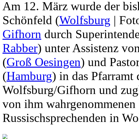
Am 12. März wurde der bish
Schönfeld (
Wolfsburg
| Foto
Gifhorn
durch Superintende
Rabber
) unter Assistenz vo
(
Groß Oesingen
) und Pasto
(
Hamburg
) in das Pfarramt
Wolfsburg/Gifhorn und zugl
von ihm wahrgenommenen ki
Russischsprechenden in Wol