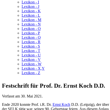
Lexikon - I
Lexikon - J
Lexikon - K
Lexikon - L
Lexikon - M
Lexikon - N
Lexikon - O
Lexikon - P
Lexikon - Q
Lexikon - R
Lexikon - S
Lexikon - T
Lexikon - U
Lexikon - V
Lexikon - W
Lexikon - X,Y
Lexikon - Z
Festschrift für Prof. Dr. Ernst Koch D.D.
Verfasst am
30. Mai 2021
.
Ende 2020 konnte Prof. i.R. Dr.
Ernst Koch
D.D. (Leipzig), der über
der SELK tätig war, seinen 90. Geburtstag feiern. Aus diesem Anlass is