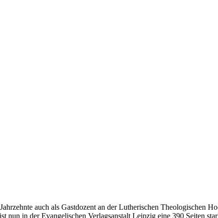
 Jahrzehnte auch als Gastdozent an der Lutherischen Theologischen Ho
t nun in der Evangelischen Verlagsanstalt Leipzig eine 390 Seiten stark