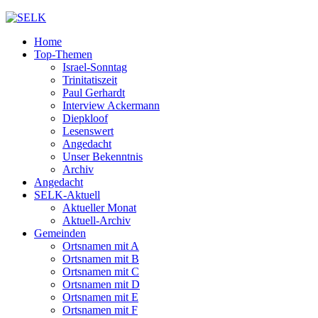
Home
Top-Themen
Israel-Sonntag
Trinitatiszeit
Paul Gerhardt
Interview Ackermann
Diepkloof
Lesenswert
Angedacht
Unser Bekenntnis
Archiv
Angedacht
SELK-Aktuell
Aktueller Monat
Aktuell-Archiv
Gemeinden
Ortsnamen mit A
Ortsnamen mit B
Ortsnamen mit C
Ortsnamen mit D
Ortsnamen mit E
Ortsnamen mit F