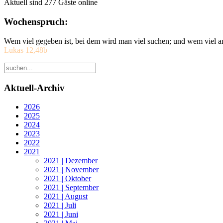
Aktuell sind 277 Gäste online
Wochenspruch:
Wem viel gegeben ist, bei dem wird man viel suchen; und wem viel a
Lukas 12,48b
Aktuell-Archiv
2026
2025
2024
2023
2022
2021
2021 | Dezember
2021 | November
2021 | Oktober
2021 | September
2021 | August
2021 | Juli
2021 | Juni