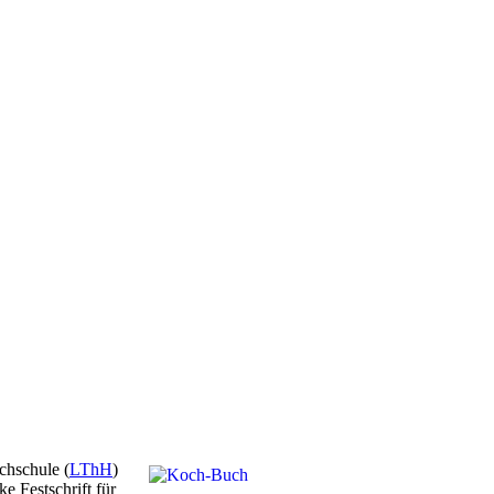
chschule (
LThH
)
e Festschrift für