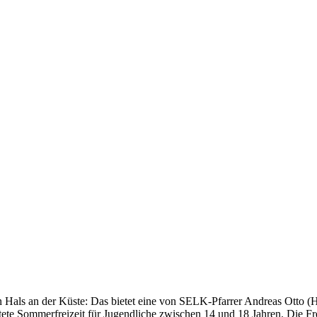
als an der Küste: Das bietet eine von SELK-Pfarrer Andreas Otto (H
te Sommerfreizeit für Jugendliche zwischen 14 und 18 Jahren. Die Fre