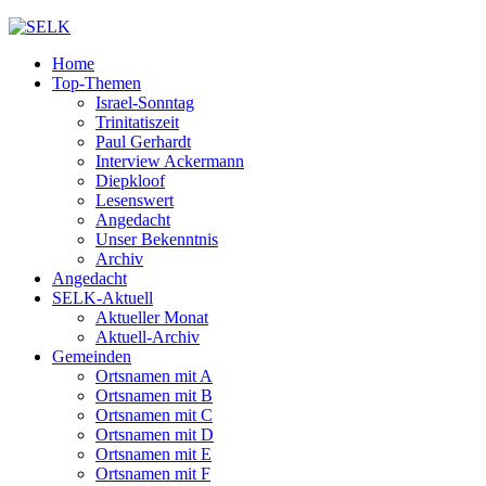
Home
Top-Themen
Israel-Sonntag
Trinitatiszeit
Paul Gerhardt
Interview Ackermann
Diepkloof
Lesenswert
Angedacht
Unser Bekenntnis
Archiv
Angedacht
SELK-Aktuell
Aktueller Monat
Aktuell-Archiv
Gemeinden
Ortsnamen mit A
Ortsnamen mit B
Ortsnamen mit C
Ortsnamen mit D
Ortsnamen mit E
Ortsnamen mit F