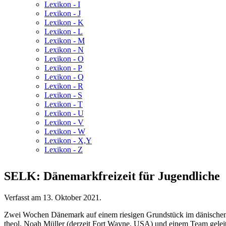
Lexikon - I
Lexikon - J
Lexikon - K
Lexikon - L
Lexikon - M
Lexikon - N
Lexikon - O
Lexikon - P
Lexikon - Q
Lexikon - R
Lexikon - S
Lexikon - T
Lexikon - U
Lexikon - V
Lexikon - W
Lexikon - X,Y
Lexikon - Z
SELK: Dänemarkfreizeit für Jugendliche
Verfasst am
13. Oktober 2021
.
Zwei Wochen Dänemark auf einem riesigen Grundstück im dänischen H
theol. Noah Müller (derzeit Fort Wayne, USA) und einem Team geleite