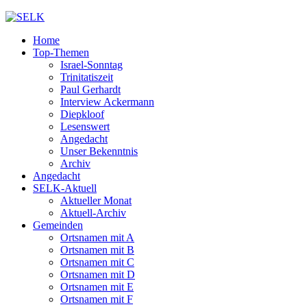
Home
Top-Themen
Israel-Sonntag
Trinitatiszeit
Paul Gerhardt
Interview Ackermann
Diepkloof
Lesenswert
Angedacht
Unser Bekenntnis
Archiv
Angedacht
SELK-Aktuell
Aktueller Monat
Aktuell-Archiv
Gemeinden
Ortsnamen mit A
Ortsnamen mit B
Ortsnamen mit C
Ortsnamen mit D
Ortsnamen mit E
Ortsnamen mit F