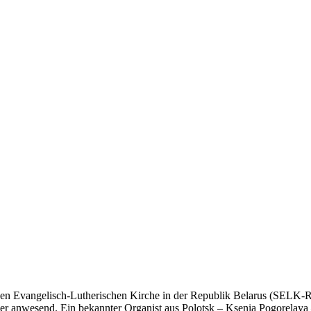
gen Evangelisch-Lutherischen Kirche in der Republik Belarus (SELK-
 Feier anwesend. Ein bekannter Organist aus Polotsk – Ksenia Pogorelay