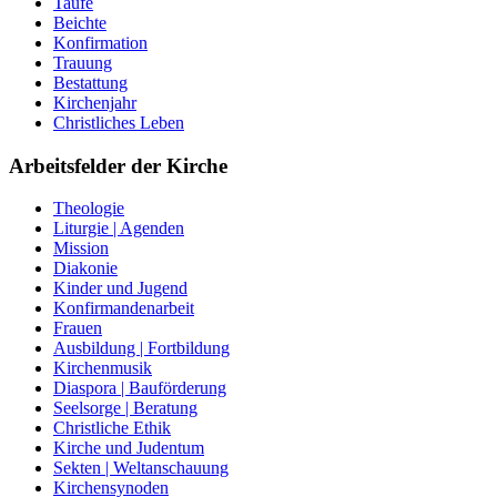
Taufe
Beichte
Konfirmation
Trauung
Bestattung
Kirchenjahr
Christliches Leben
Arbeitsfelder der Kirche
Theologie
Liturgie | Agenden
Mission
Diakonie
Kinder und Jugend
Konfirmandenarbeit
Frauen
Ausbildung | Fortbildung
Kirchenmusik
Diaspora | Bauförderung
Seelsorge | Beratung
Christliche Ethik
Kirche und Judentum
Sekten | Weltanschauung
Kirchensynoden