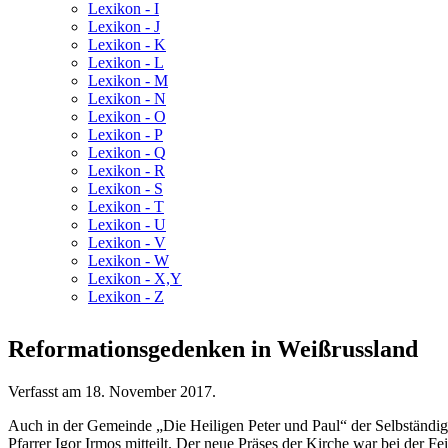
Lexikon - I
Lexikon - J
Lexikon - K
Lexikon - L
Lexikon - M
Lexikon - N
Lexikon - O
Lexikon - P
Lexikon - Q
Lexikon - R
Lexikon - S
Lexikon - T
Lexikon - U
Lexikon - V
Lexikon - W
Lexikon - X,Y
Lexikon - Z
Reformationsgedenken in Weißrussland
Verfasst am
18. November 2017
.
Auch in der Gemeinde „Die Heiligen Peter und Paul“ der Selbständi
Pfarrer Igor Irmos mitteilt. Der neue Präses der Kirche war bei der