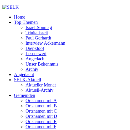
Home
Top-Themen
Israel-Sonntag
Trinitatiszeit
Paul Gerhardt
Interview Ackermann
Diepkloof
Lesenswert
Angedacht
Unser Bekenntnis
Archiv
Angedacht
SELK-Aktuell
Aktueller Monat
Aktuell-Archiv
Gemeinden
Ortsnamen mit A
Ortsnamen mit B
Ortsnamen mit C
Ortsnamen mit D
Ortsnamen mit E
Ortsnamen mit F