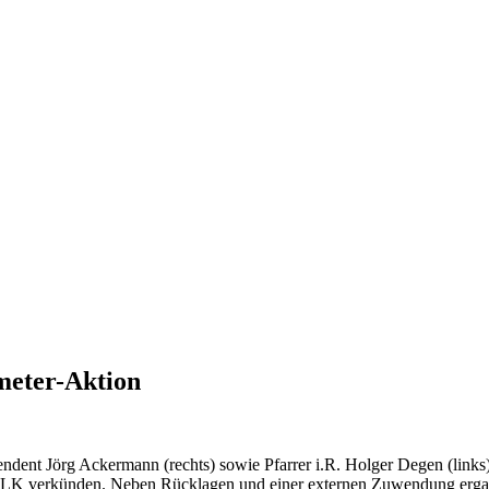
meter-Aktion
ndent Jörg Ackermann (rechts) sowie Pfarrer i.R. Holger Degen (links)
LK verkünden. Neben Rücklagen und einer externen Zuwendung ergab d