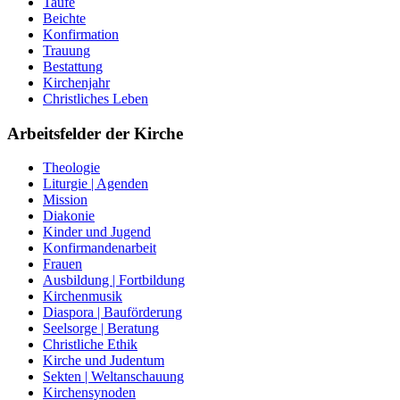
Taufe
Beichte
Konfirmation
Trauung
Bestattung
Kirchenjahr
Christliches Leben
Arbeitsfelder der Kirche
Theologie
Liturgie | Agenden
Mission
Diakonie
Kinder und Jugend
Konfirmandenarbeit
Frauen
Ausbildung | Fortbildung
Kirchenmusik
Diaspora | Bauförderung
Seelsorge | Beratung
Christliche Ethik
Kirche und Judentum
Sekten | Weltanschauung
Kirchensynoden