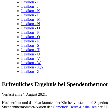
Lexikon - I
Lexikon - J
Lexikon - K
Lexikon - L
Lexikon - M
Lexikon - N
Lexikon - O
Lexikon - P
Lexikon - Q
Lexikon - R
Lexikon - S
Lexikon - T
Lexikon - U
Lexikon - V
Lexikon - W
Lexikon - X,Y
Lexikon - Z
Erfreuliches Ergebnis bei Spendenthermo
Verfasst am
24. August 2021
.
Hoch erfreut und dankbar konnten der Kirchenvorstand und Superinte
Spendenthermometer-Aktion der
Gemeinde Berge-Unshausen
der SE