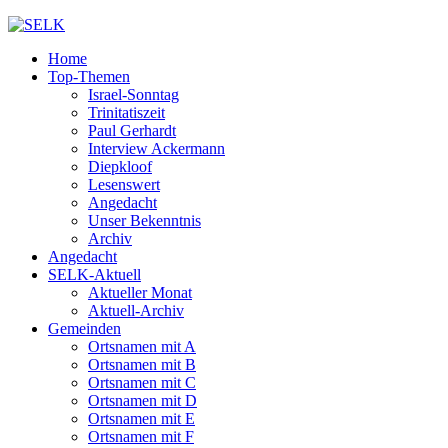
Home
Top-Themen
Israel-Sonntag
Trinitatiszeit
Paul Gerhardt
Interview Ackermann
Diepkloof
Lesenswert
Angedacht
Unser Bekenntnis
Archiv
Angedacht
SELK-Aktuell
Aktueller Monat
Aktuell-Archiv
Gemeinden
Ortsnamen mit A
Ortsnamen mit B
Ortsnamen mit C
Ortsnamen mit D
Ortsnamen mit E
Ortsnamen mit F