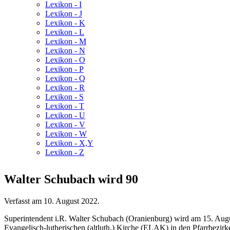
Lexikon - I
Lexikon - J
Lexikon - K
Lexikon - L
Lexikon - M
Lexikon - N
Lexikon - O
Lexikon - P
Lexikon - Q
Lexikon - R
Lexikon - S
Lexikon - T
Lexikon - U
Lexikon - V
Lexikon - W
Lexikon - X,Y
Lexikon - Z
Walter Schubach wird 90
Verfasst am
10. August 2022
.
Superintendent i.R. Walter Schubach (Oranienburg) wird am 15. Augus
Evangelisch-lutherischen (altluth.) Kirche (ELAK) in den Pfarrbez