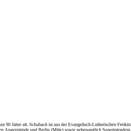
t 90 Jahre alt. Schubach ist aus der Evangelisch-Lutherischen Freikir
irken Angermünde und Berlin (Mitte) sowie nebenamtlich Superintenden