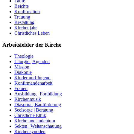
Taufe
Beichte
Konfirmation
Trauung
Bestattung
Kirchenjahr
Christliches Leben
Arbeitsfelder der Kirche
Theologie
Liturgie | Agenden
Mission
Diakonie
Kinder und Jugend
Konfirmandenarbeit
Frauen
Ausbildung | Fortbildung
Kirchenmusik
Diaspora | Bauförderung
Seelsorge | Beratung
Christliche Ethik
Kirche und Judentum
Sekten | Weltanschauung
Kirchensynoden