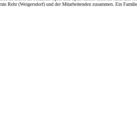
amin Rehr (Weigersdorf) und der Mitarbeitenden zusammen. Ein Familien