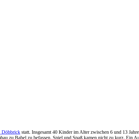
d Döbbrick
statt. Insgesamt 40 Kinder im Alter zwischen 6 und 13 Jahr
 zu Babel zu befassen. Spiel und Spaß kamen nicht zu kurz. Ein Ausf