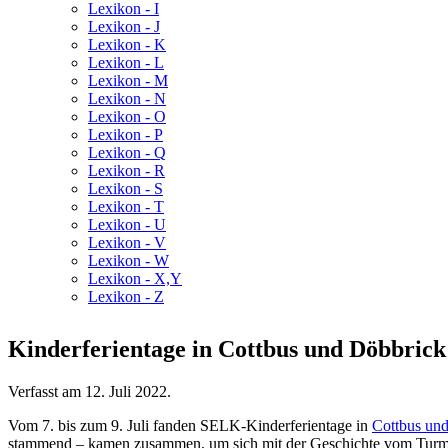
Lexikon - I
Lexikon - J
Lexikon - K
Lexikon - L
Lexikon - M
Lexikon - N
Lexikon - O
Lexikon - P
Lexikon - Q
Lexikon - R
Lexikon - S
Lexikon - T
Lexikon - U
Lexikon - V
Lexikon - W
Lexikon - X,Y
Lexikon - Z
Kinderferientage in Cottbus und Döbbrick
Verfasst am
12. Juli 2022
.
Vom 7. bis zum 9. Juli fanden SELK-Kinderferientage in
Cottbus un
stammend – kamen zusammen, um sich mit der Geschichte vom Turmbau