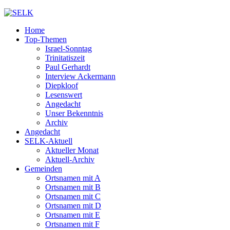
Home
Top-Themen
Israel-Sonntag
Trinitatiszeit
Paul Gerhardt
Interview Ackermann
Diepkloof
Lesenswert
Angedacht
Unser Bekenntnis
Archiv
Angedacht
SELK-Aktuell
Aktueller Monat
Aktuell-Archiv
Gemeinden
Ortsnamen mit A
Ortsnamen mit B
Ortsnamen mit C
Ortsnamen mit D
Ortsnamen mit E
Ortsnamen mit F