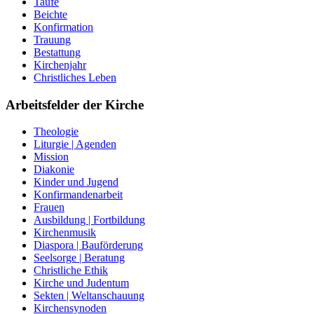
Taufe
Beichte
Konfirmation
Trauung
Bestattung
Kirchenjahr
Christliches Leben
Arbeitsfelder der Kirche
Theologie
Liturgie | Agenden
Mission
Diakonie
Kinder und Jugend
Konfirmandenarbeit
Frauen
Ausbildung | Fortbildung
Kirchenmusik
Diaspora | Bauförderung
Seelsorge | Beratung
Christliche Ethik
Kirche und Judentum
Sekten | Weltanschauung
Kirchensynoden